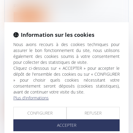
possession d’état peut être judici...
Lire la suite
Information sur les cookies
Nous avons recours à des cookies techniques pour
assurer le bon fonctionnement du site, nous utilisons
VIOLENCES CONJUGALES : LE «
également des cookies soumis à votre consentement
pour collecter des statistiques de visite.
CONTRÔLE COERCITIF » BIENTÔT DANS
Cliquez ci-dessous sur « ACCEPTER » pour accepter le
LE CODE PÉNAL ?
dépôt de l'ensemble des cookies ou sur « CONFIGURER
Droit de la famille, des personnes et de leur
» pour choisir quels cookies nécessitant votre
patrimoine
/
Violences familiales
consentement seront déposés (cookies statistiques),
Le jeudi 20 mars 2025, la délégation aux droits
avant de continuer votre visite du site.
des femmes et la commission d...
Plus d'informations
Lire la suite
CONFIGURER
REFUSER
ACCEPTER