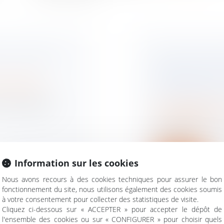
DE L’ENFANT :
DÉFAUT D’ÉTAN
DÉGRADATION D
ur patrimoine
/
QU’ADVIENT-IL
PROPRIÉTAIRE 
nt à garantir le
Droit des obligatio
responsabilité
Selon l’article 1244
est respons...
Lire la suite
Information sur les cookies
Nous avons recours à des cookies techniques pour assurer le bon
fonctionnement du site, nous utilisons également des cookies soumis
à votre consentement pour collecter des statistiques de visite.
Cliquez ci-dessous sur « ACCEPTER » pour accepter le dépôt de
l'ensemble des cookies ou sur « CONFIGURER » pour choisir quels