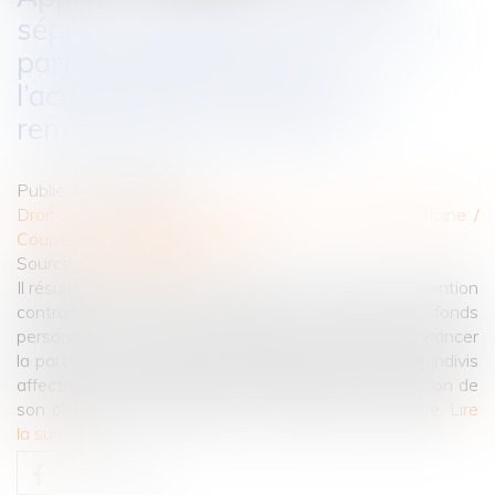
séparé de biens pour financer la
part du conjoint lors de
l’acquisition d’un bien indivis :
remboursement assuré !
Publié le :
29/03/2022
Droit de la famille, des personnes et de leur patrimoine
/
Couples et régime matrimoniaux
Source :
www.lexbase.fr
Il résulte de l'article 214 du Code civil que, sauf convention
contraire des époux, l'apport en capital de fonds
personnels par un époux séparé de biens afin de financer
la part de son conjoint lors de l'acquisition d'un bien indivis
affecté à l'usage familial ne participe pas de l'exécution de
son obligation de contribuer aux charges du mariage.
Lire
la suite