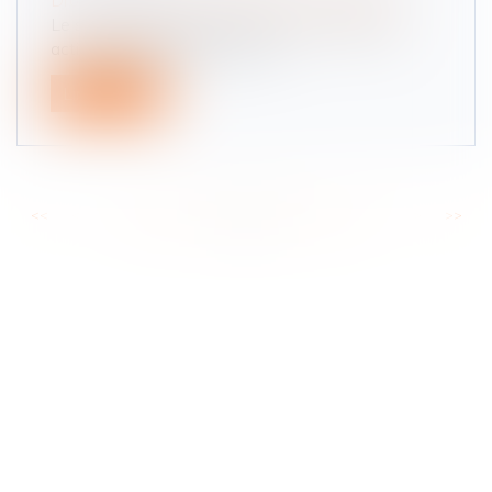
Droit des sociétés
/
Transmission d’entreprise
Le successeur du président d'une société par
actions simplifiée, pour le cas...
Lire la suite
<<
<
...
64
65
66
67
68
69
70
...
>
>>