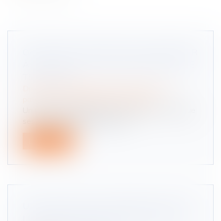
OBLIGATION NATURELLE D’UN HÉRITIER
À EXÉCUTER UN VŒU EXPRIMÉ PAR LE
TESTATEUR
Droit de la famille, des personnes et de leur
patrimoine
/
Patrimoine et succession
Un père ayant exprimé par testament le vœu que
ses enfants puissent se servir...
Lire la suite
UN NOUVEAU SITE INTERNET FACILITE
LES RÉCLAMATIONS CONCERNANT LE