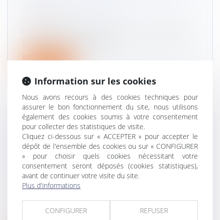
PERMIS DE CONDUIRE
Droit routier
Contestation d'une infraction ou d'une décision la
concernant, désaccord sur...
Lire la suite
Information sur les cookies
Nous avons recours à des cookies techniques pour
assurer le bon fonctionnement du site, nous utilisons
également des cookies soumis à votre consentement
pour collecter des statistiques de visite.
APPORT EN CAPITAL D’UN ÉPOUX
Cliquez ci-dessous sur « ACCEPTER » pour accepter le
SÉPARÉ DE BIENS POUR FINANCER LA
dépôt de l'ensemble des cookies ou sur « CONFIGURER
PART DU CONJOINT LORS DE
» pour choisir quels cookies nécessitant votre
L’ACQUISITION D’UN BIEN INDIVIS :
consentement seront déposés (cookies statistiques),
avant de continuer votre visite du site.
REMBOURSEMENT ASSURÉ !
Plus d'informations
Droit de la famille, des personnes et de leur
patrimoine
/
Couples et régime matrimoniaux
Il résulte de l'article 214 du Code civil que, sauf
CONFIGURER
REFUSER