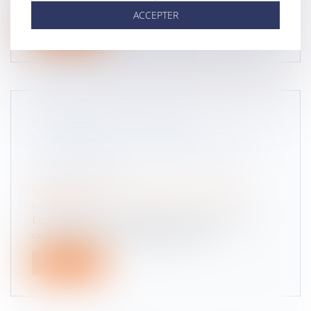
convention contraire des...
ACCEPTER
Lire la suite
CHANGEMENT DE RÉGIME
MATRIMONIAL : L’OMISSION D’ENFANTS
NON COMMUNS N’EST PAS EN SOI
FRAUDULEUSE
Droit de la famille, des personnes et de leur
patrimoine
La dissimulation de l’existence d’enfants non
communs lors d’un changement de...
Lire la suite