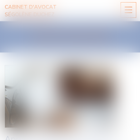
CABINET D'AVOCAT
Ouvri
SÉGOLÈNE DUCHEZ
le
men
LES ACTUALITÉS
Apport en capital d’un époux