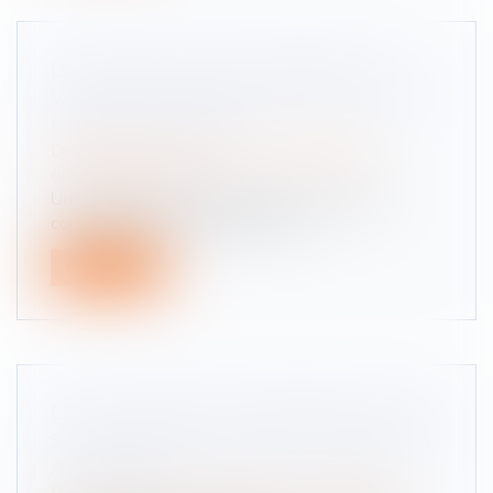
L’ACCIDENT EN ÉTAT D’ÉBRIÉTÉ AU
VOLANT D’UN VÉHICULE DE FONCTION,
UNE FAUTE GRAVE ?
Droit du travail - Salariés
/
Responsabilité
accident du travail
Un salarié peut être licencié pour une faute
commise dans le cadre de sa vie...
Lire la suite
LE SUCCESSEUR DU PRÉSIDENT D'UNE
SAS PEUT ÊTRE DÉSIGNÉ NOMMÉMENT
À L'AVANCE