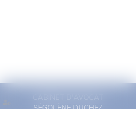
CABINET D'AVOCAT
SÉGOLÈNE DUCHEZ
1 quai Jules Courmont
69002 Lyon
Tél :
06 16 11 29 19