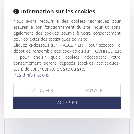
violences conjugales peuvent rec...
Information sur les cookies
Lire la suite
Nous avons recours à des cookies techniques pour
assurer le bon fonctionnement du site, nous utilisons
également des cookies soumis à votre consentement
pour collecter des statistiques de visite.
Cliquez ci-dessous sur « ACCEPTER » pour accepter le
dépôt de l'ensemble des cookies ou sur « CONFIGURER
MALUS AUTOMOBILE 2024 :
» pour choisir quels cookies nécessitant votre
DURCISSEMENT DU BARÈME
consentement seront déposés (cookies statistiques),
Droit routier
/
Permis de conduire et circulation
avant de continuer votre visite du site.
À compter du 1er janvier 2024, un nouveau
Plus d'informations
barème du malus automobile s'appliq...
CONFIGURER
REFUSER
Lire la suite
ACCEPTER
ENFANT NÉ HORS MARIAGE LÉGITIMÉ :