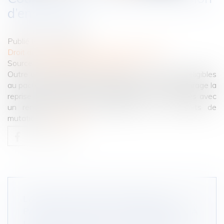
d’entreprise
Publié le :
22/01/2024
Droit des sociétés
/
Transmission d’entreprise
Source :
cabinet-rs.expert-infos.com
Outre une clarification des activités commerciales éligibles
au pacte Dutreil, la loi de finances pour 2024 encourage la
reprise d’une entreprise par la famille ou les salariés avec
un renforcement des abattements sur les droits de
mutation...
Lire la suite
L’ACQUISITION PAR UN ÉPOUX DE
PARTS SOCIALES POSTÉRIEUREMENT À
LA DISSOLUTION DE LA COMMUNAUTÉ