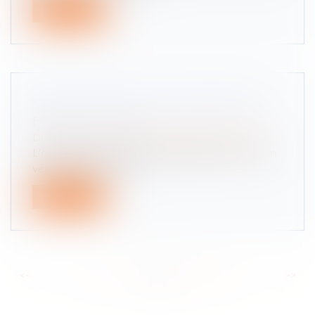
Lire la suite
VIGNETTE CRIT'AIR : MODE D'EMPLOI
POUR LA COLLER
Droit routier
/
Permis de conduire et circulation
L'apposition du certificat de qualité de l'air sur un
véhicule routier est ré...
Lire la suite
<<
<
...
31
32
33
34
35
36
37
...
>
>>