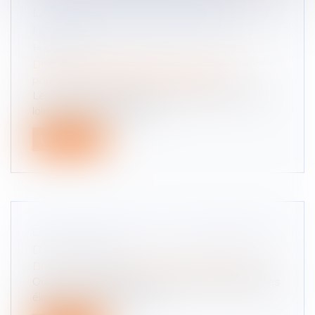
LA PRODUCTION DE L’ACTE DE
NAISSANCE ANNOTÉ SUFFIT POUR
HÉRITER
Droit de la famille, des personnes et de leur
patrimoine
/
Patrimoine et succession
Les héritières oubliées de la succession de leur
lointain parent justifient d...
Lire la suite
COUPS DE POUCE À LA TRANSMISSION
D’ENTREPRISE
Droit des sociétés
/
Transmission d’entreprise
Outre une clarification des activités commerciales
éligibles au pacte Dutreil...