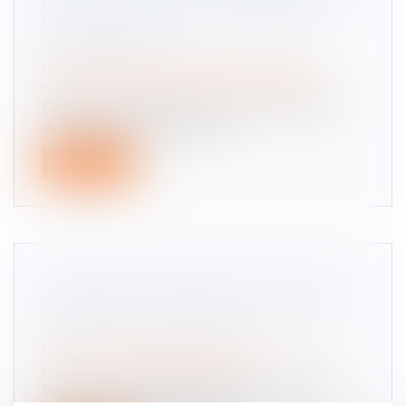
NE CONSTITUE PAS UN RECEL DE
COMMUNAUTÉ
Droit de la famille, des personnes et de leur
patrimoine
/
Couples et régime matrimoniaux
S’agissant de la dissolution de la communauté,
des règles spécifiques s’appli...
Lire la suite
VIOLENCES CONJUGALES : QUEL EST LE
MONTANT DE L’AIDE D’URGENCE DE LA
CAF POUR LES VICTIMES ?
Droit de la famille, des personnes et de leur
patrimoine
/
Violences familiales
Depuis le 1er décembre 2023, les victimes de