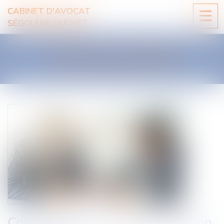
CABINET D'AVOCAT
Ouvri
SÉGOLÈNE DUCHEZ
le
men
LES ACTUALITÉS
Coups de pouce à la transmission