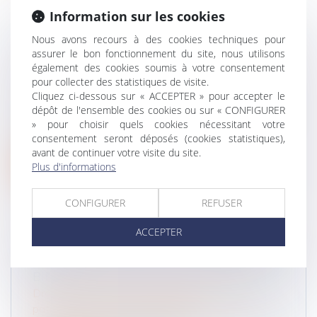
Information sur les cookies
Nous avons recours à des cookies techniques pour
HOMICIDES ROUTIERS SOUS L'EMPRISE
assurer le bon fonctionnement du site, nous utilisons
également des cookies soumis à votre consentement
DE DROGUE OU D'ALCOOL : ET SI LA
pour collecter des statistiques de visite.
CASE PRISON DEVENAIT OBLIGATOIRE ?
Cliquez ci-dessous sur « ACCEPTER » pour accepter le
Droit routier
dépôt de l'ensemble des cookies ou sur « CONFIGURER
Un sénateur LR veut déposer une proposition de
» pour choisir quels cookies nécessitant votre
loi rendant obligatoire un pas...
consentement seront déposés (cookies statistiques),
avant de continuer votre visite du site.
Lire la suite
Plus d'informations
CONFIGURER
REFUSER
ACCEPTER
CRÉANCES ENTRE ÉPOUX SÉPARÉS DE
BIENS
Droit de la famille, des personnes et de leur
patrimoine
/
Divorce et séparation