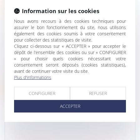
Lire la suite
Information sur les cookies
Nous avons recours à des cookies techniques pour
assurer le bon fonctionnement du site, nous utilisons
également des cookies soumis à votre consentement
pour collecter des statistiques de visite.
Cliquez ci-dessous sur « ACCEPTER » pour accepter le
CRÉATION DE 10 « ZONES À FAIBLES
dépôt de l'ensemble des cookies ou sur « CONFIGURER
ÉMISSIONS MOBILITÉ » EN 2021
» pour choisir quels cookies nécessitant votre
Droit routier
consentement seront déposés (cookies statistiques),
Barbara Pompili, ministre de la Transition
avant de continuer votre visite du site.
écologique, et Jean-Baptiste Djebb...
Plus d'informations
Lire la suite
CONFIGURER
REFUSER
ACCEPTER
LA RESPONSABILITÉ DÉLICTUELLE FACE
AUX MESURES PRÉVENTIVES