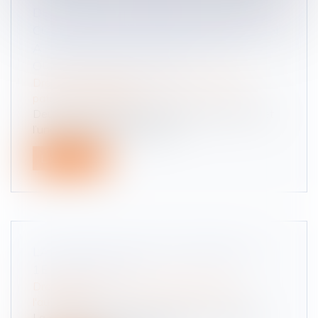
DE SAVOIR SI LA RÉTRACTATION AU
CONSENTEMENT DONNÉ À L’ADOPTION
A EU LIEU DANS LE DÉLAI LÉGAL
OUVERT DE DEUX MOIS
Droit de la famille, des personnes et de leur
patrimoine
/
Filiation
Deux femmes s’étaient mariées en juin 2017, et
l’une d’elles avait donné nais...
Lire la suite
LA VIGNETTE VERTE SUPPRIMÉE AU
1ER AVRIL 2024
Droit routier
/
Droit des professionnels de
l'automobile
La Première ministre a présidé, lundi 17 juillet