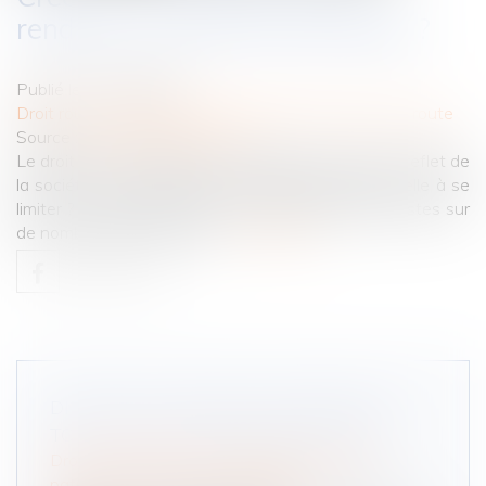
rendrait-il le droit moins lisible ?
Publié le :
01/08/2023
Droit routier
/
(NPU) Responsabilité accidents de la route
Source :
theconversation.com
Le droit doit-il multiplier les catégories pour être le reflet de
la société ou bien l’exigence d’efficacité l’oblige-t-elle à se
limiter ? Le débat traverse la communauté des juristes sur
de nombreuses questions...
Lire la suite
DIVORCE ET PENSION ALIMENTAIRE :
TOUT CE QUE VOUS DEVEZ SAVOIR
Droit de la famille, des personnes et de leur
patrimoine
/
Divorce et séparation