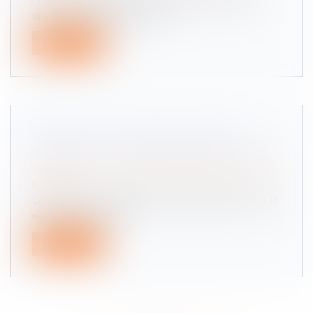
après-midi, à Matignon, le C...
Lire la suite
CRÉER UN « HOMICIDE ROUTIER »
RENDRAIT-IL LE DROIT MOINS LISIBLE ?
Droit routier
/
(NPU) Responsabilité accidents de
la route
Le droit doit-il multiplier les catégories pour être le
reflet de la société...
Lire la suite