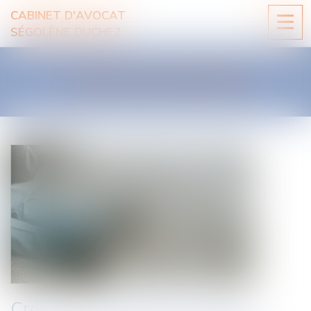
CABINET D'AVOCAT
Ouvri
SÉGOLÈNE DUCHEZ
le
men
LES ACTUALITÉS
Créer un « homicide routier »