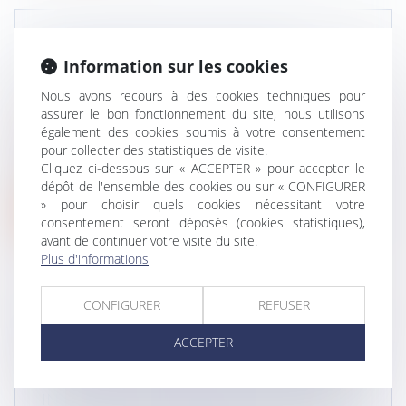
DE L’IMPORTANCE DU RÔLE DU
Information sur les cookies
DONATEUR DANS LA DONATION-
PARTAGE
Nous avons recours à des cookies techniques pour
assurer le bon fonctionnement du site, nous utilisons
Droit de la famille, des personnes et de leur
également des cookies soumis à votre consentement
patrimoine
/
Patrimoine et succession
pour collecter des statistiques de visite.
L’arrêt du 12 juillet 2023 fait figure d’illustration
Cliquez ci-dessous sur « ACCEPTER » pour accepter le
récente de la volonté d...
dépôt de l'ensemble des cookies ou sur « CONFIGURER
» pour choisir quels cookies nécessitant votre
Lire la suite
consentement seront déposés (cookies statistiques),
avant de continuer votre visite du site.
Plus d'informations
CONFIGURER
REFUSER
ADOPTION PLÉNIÈRE DE L’ENFANT DU
ACCEPTER
CONJOINT ET SÉPARATION DU COUPLE :
PEU IMPORTE QUE LE COUPLE SOIT EN
INSTANCE DE DIVORCE, SEUL COMPTE