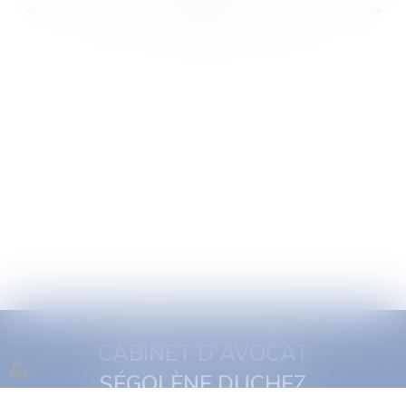
<<
<
...
40
41
42
43
44
45
46
...
>
>>
CABINET D'AVOCAT
SÉGOLÈNE DUCHEZ