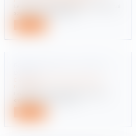
Le divorce est une étape difficile et complexe, qui
soulève de nombreuses que...
Lire la suite
RADARS ANTI-BRUIT : CE SERA 85
DÉCIBELS
Droit routier
/
Droit des professionnels de
l'automobile
L’information n’a pas fait grand bruit mais un
arrêté a fixé le niveau sonore...
Lire la suite