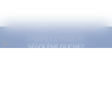
CABINET D'AVOCAT
SÉGOLÈNE DUCHEZ
1 quai Jules Courmont
69002 Lyon
Tél :
06 16 11 29 19
NOUS CONTACTER
NOUS LOCALISER
Accueil
Présentation
Expertises
Actus
Rdv en ligne
Contact
Plan du site
Politique de confidentialité
Mentions légales
Politique de cookies
Articles
Septeo Digital & Services © 2022