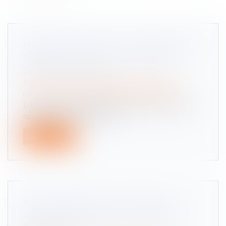
RÉGIME MATRIMONIAL : PRÉSOMPTION
SIMPLE POUR LA LOI DU PREMIER
DOMICILE CONJUGAL
Droit de la famille, des personnes et de leur
patrimoine
/
Couples et régime matrimoniaux
La règle selon laquelle la détermination de la loi
applicable au régime matri...
Lire la suite
REMPLACEMENT D'UNE VOITURE
AVANT L'ÉCHÉANCE DU CONTRÔLE