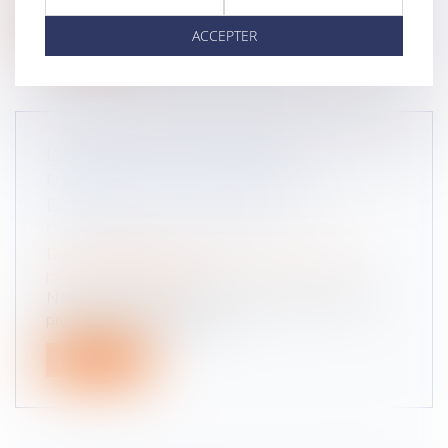
Lire la suite
ACCEPTER
L’INTERDICTION FRANÇAISE
D’EXPORTER DES GAMÈTES OU
EMBRYONS POST-MORTEM EST
CONFORME À LA CEDH
Droit de la famille, des personnes et de leur
patrimoine
/
Filiation
N’est pas contraire au droit au respect de la vie
privée (Conv. EDH art. 8) l...
Lire la suite