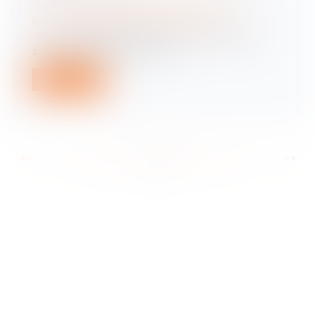
Droit de la famille, des personnes et de leur
patrimoine
/
Patrimoine et succession
M. F.X. est décédé laissant pour lui succéder : -
son épouse Mme E.T., ayant...
Lire la suite
<<
<
...
36
37
38
39
40
41
42
...
>
>>