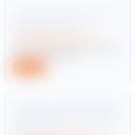
VIOLENCES CONJUGALES : LE DÉPÔT DE
PLAINTE ÉTENDU À TOUS LES
HÔPITAUX DE L'AP-HP
Droit de la famille, des personnes et de leur
patrimoine
/
Violences familiales
C'est une nouvelle qui pourrait changer les choses
pour de nombreuses femmes...
Lire la suite
EN PRÉSENCE DE DROITS DÉMEMBRÉS,
LA TOTALITÉ DU PASSIF DE SUCCESSION
EST IMPUTABLE SUR LA PART DU NU-
PROPRIÉTAIRE