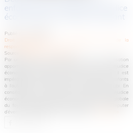
enfants dans le calcul du préjudice
économique du conjoint survivant
Publié le :
24/10/2023
Droit des obligations et des suretés
/
Droit de la
responsabilité
Source :
www.lemag-juridique.com
Par un arrêt du 12 octobre 2023, la Cour de cassation
apporte des précisions concernant le calcul du préjudice
économique du conjoint survivant. Selon la Cour, il est
impératif de tenir compte de l’accession future des enfants
à l’autonomie financière pour fixer le préjudice subi. En
conséquence, il est nécessaire de déduire le préjudice
économique des enfants de la perte des revenus globale
du foyer, capitalisée de façon viagère, avant d'imputer
d’éventuels capitaux décès leur revenant...
Lire la suite