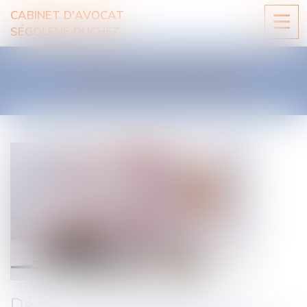
CABINET D'AVOCAT
Ouvri
SÉGOLÈNE DUCHEZ
le
men
LES ACTUALITÉS
Déduction du préjudice des