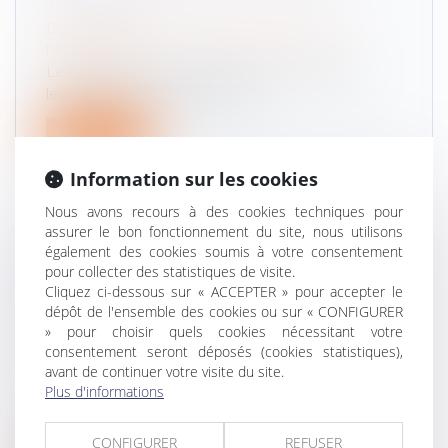
TECHNIQUE
Droit routier
/
Droit des professionnels de
l'automobile
Le Code de la route prévoit que les véhicules
légers doivent obligatoirement...
Lire la suite
Information sur les cookies
Nous avons recours à des cookies techniques pour
assurer le bon fonctionnement du site, nous utilisons
également des cookies soumis à votre consentement
DÉDUCTION DU PRÉJUDICE DES
pour collecter des statistiques de visite.
ENFANTS DANS LE CALCUL DU
Cliquez ci-dessous sur « ACCEPTER » pour accepter le
dépôt de l'ensemble des cookies ou sur « CONFIGURER
PRÉJUDICE ÉCONOMIQUE DU CONJOINT
» pour choisir quels cookies nécessitant votre
SURVIVANT
consentement seront déposés (cookies statistiques),
Droit des obligations et des suretés
/
Droit de la
avant de continuer votre visite du site.
responsabilité
Plus d'informations
Par un arrêt du 12 octobre 2023, la Cour de
cassation apporte des précisions...
CONFIGURER
REFUSER