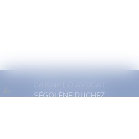
CABINET D'AVOCAT
SÉGOLÈNE DUCHEZ
1 quai Jules Courmont
69002 Lyon
Tél :
06 16 11 29 19
NOUS CONTACTER
NOUS LOCALISER