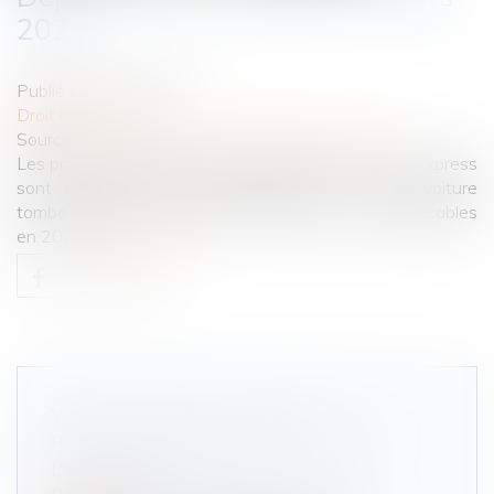
2021
Publié le :
01/09/2021
Droit routier
Source :
droit-finances.commentcamarche.com
Les prix des dépannages sur autoroutes et routes express
sont encadrés par la réglementation. Si votre voiture
tombe en panne, voici la procédure et les coûts applicables
en 2021...
Lire la suite
VITESSE LIMITÉE À 30KM/H : QUE
RISQUE-T-ON EN CAS DE
DÉPASSEMENT DE LA LIMITATION ?