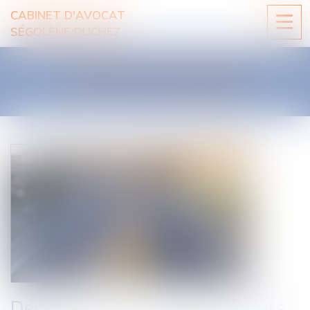
CABINET D'AVOCAT
Ouvri
SÉGOLÈNE DUCHEZ
le
men
LES ACTUALITÉS
Dépannage sur autoroute : tarifs