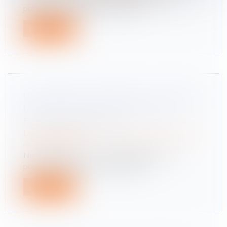
possible de procéder à un racha...
Lire la suite
UN JOURNAL CONTENANT UN CONSEIL
DE SANTÉ INEXACT N'EST PAS UN
PRODUIT DÉFECTUEUX
Droit des obligations et des suretés
/
Droit de la
responsabilité
Ne constitue pas un « produit défectueux »
pouvant entraîner la responsabilit...
Lire la suite