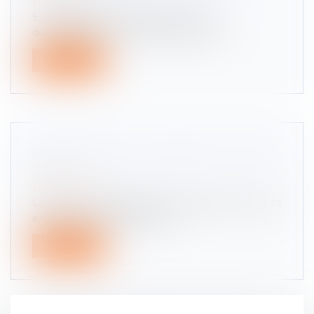
Droit routier
En dépassant la limite de vitesse, les
automobilistes encourent toujours 135...
Lire la suite
DÉPANNAGE SUR AUTOROUTE : TARIFS
2021
Droit routier
Les prix des dépannages sur autoroutes et routes
express sont encadrés par la...
Lire la suite