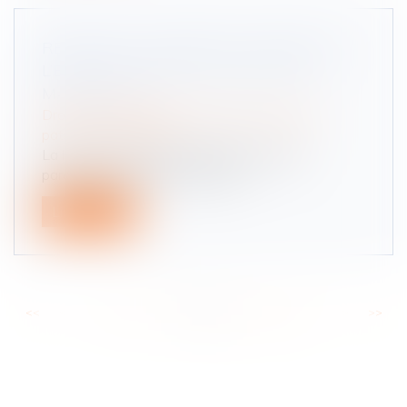
RÉSIDENCE ALTERNÉE ET INTÉRÊT DE
L’ENFANT : REGARDS CROISÉS DES
MAGISTRATS
Droit de la famille, des personnes et de leur
patrimoine
/
Filiation
La loi du 4 mars 2002 relative à l’autorité
parentale a fait entrer la réside...
Lire la suite
<<
<
...
75
76
77
78
79
80
81
...
>
>>