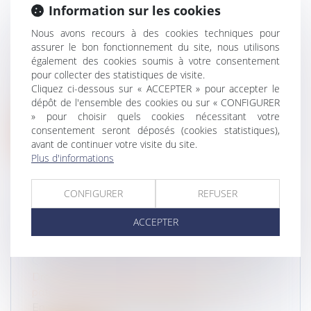
Information sur les cookies
LA CIRCULATION INTER-FILES EST DE
Nous avons recours à des cookies techniques pour
NOUVEAU AUTORISÉE, DANS 21
assurer le bon fonctionnement du site, nous utilisons
DÉPARTEMENTS
également des cookies soumis à votre consentement
pour collecter des statistiques de visite.
Droit routier
Cliquez ci-dessous sur « ACCEPTER » pour accepter le
À partir du 2 août 2021, les motos et scooters
dépôt de l'ensemble des cookies ou sur « CONFIGURER
pourront , grâce à une nouvell...
» pour choisir quels cookies nécessitant votre
consentement seront déposés (cookies statistiques),
Lire la suite
avant de continuer votre visite du site.
Plus d'informations
CONFIGURER
REFUSER
ACCEPTER
CE QU'IL FAUT SAVOIR SUR LE RACHAT
DE SOULTE D'UN BIEN IMMOBILIER EN
CAS DE DIVORCE
Droit de la famille, des personnes et de leur
patrimoine
/
Divorce et séparation
En cas de succession ou de séparation, il est