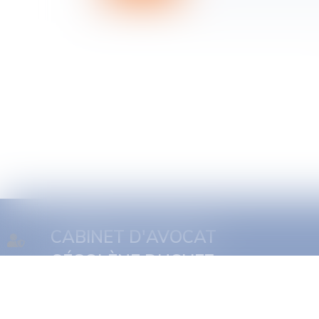
CABINET D'AVOCAT
SÉGOLÈNE DUCHEZ
Accueil
Présentation
Expertises
Actus
Rdv en ligne
Conta