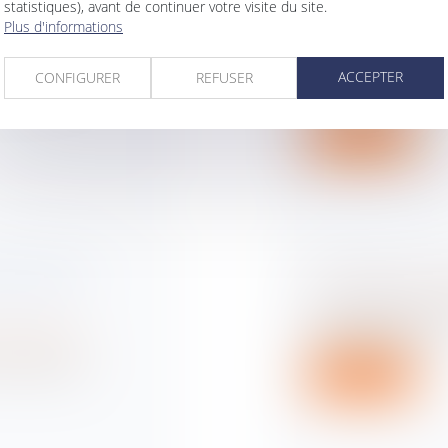
PARKING : LES
SANTÉ AU TRAV
statistiques), avant de continuer votre visite du site.
L’ANALYSE DES
Plus d'informations
tion
Droit du travail - Sa
le permis de
L’inspection du trav
ACCEPTER
CONFIGURER
REFUSER
analyser certai...
Lire la suite
RENCONTRE :
FLAMBÉE DES 
IXER UNE
Droit routier
/
Droit
Les malus dus lors 
considéré comme...
ur patrimoine
 un espace de
Lire la suite