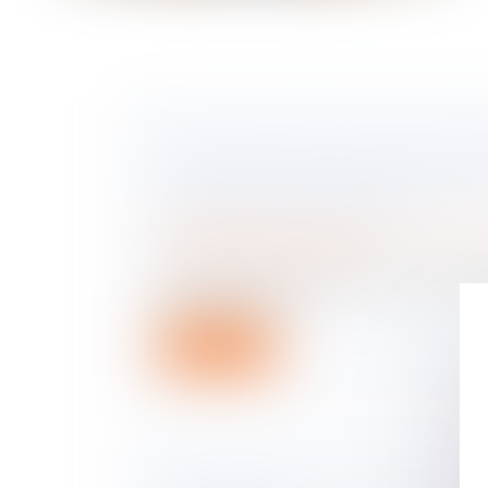
DANS LE CADRE D'UNE SUCCESS
LA NOUVELLE LÉGISLATION SIMPL
DES BIENS EN INDIVISION ?
Droit de la famille, des personnes et de le
Patrimoine et succession
En France, des milliers de logements reste
d’accord entre le...
Lire la suite