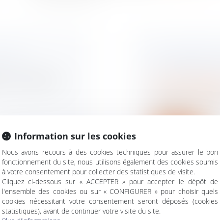
STER ?
UN LOGEMENT 
PAS SOUMIS A
ion, un panneau de
Droit de la famille,
Divorce et séparat
Si les époux se répar
vente de leu...
Lire la suite
Information sur les cookies
Nous avons recours à des cookies techniques pour assurer le bon
fonctionnement du site, nous utilisons également des cookies soumis
à votre consentement pour collecter des statistiques de visite.
Cliquez ci-dessous sur « ACCEPTER » pour accepter le dépôt de
l'ensemble des cookies ou sur « CONFIGURER » pour choisir quels
 LE BON
INDEMNISATION
cookies nécessitant votre consentement seront déposés (cookies
N
LA ROUTE : CO
statistiques), avant de continuer votre visite du site.