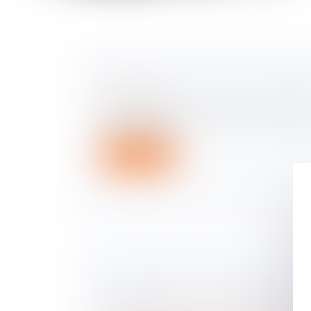
PANNEAU CACHÉ, PUIS-JE CONTE
Droit routier
Qu’il soit absent, ou caché par la végétat
signalisation ma...
Lire la suite
ENTREPRISES FAMILIALES : C'EST
MOMENT POUR LA TRANSMISSIO