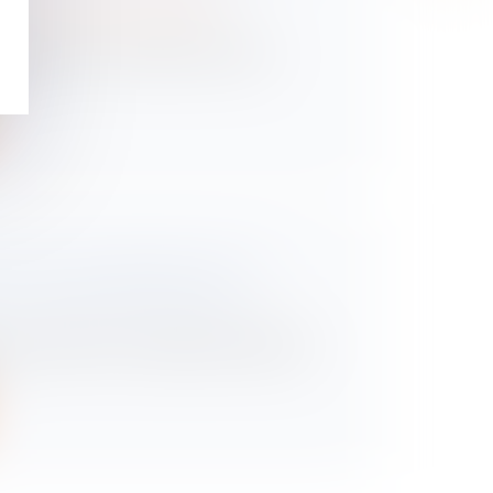
ns et des suretés
/
Droit de la
la victime d’un accident de la route
..
ION D’UNE AMENDE PAR UN
EUT ÊTRE IRRECEVABLE
’a pas effectué le changement d’adresse