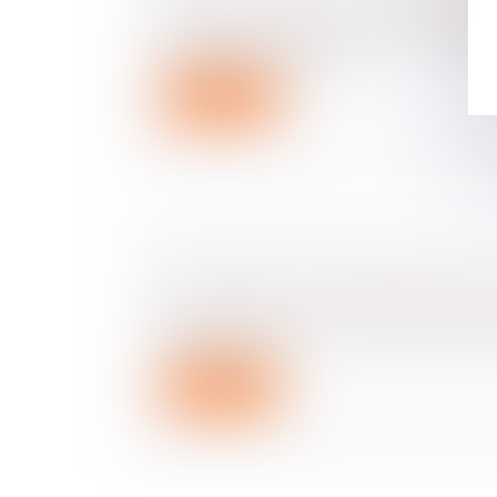
Droit des sociétés
/
Transmission d’entrepr
Alors que la crise du Covid-19 met un gr
d'entreprises en difficult...
Lire la suite
DÉLIT DE FUITE : PRINCIPE ET S
Droit routier
/
(NPU) Responsabilité accide
Le délit de fuite est un délit pénal passibl
pénales. Celui-ci...
Lire la suite