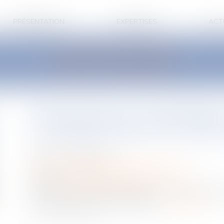
PRÉSENTATION
EXPERTISES
ACT
LES ACTUALITÉS
Entreprises familiales
moment pour la tran
Publié le :
16/09/2020
Droit des sociétés
/
Transmission d’entreprise
Source :
www.chefdentreprise.com
Alors que la crise du Covid-19 met un grand nombre 
propice aux transmissions familiales...
Lire la suite