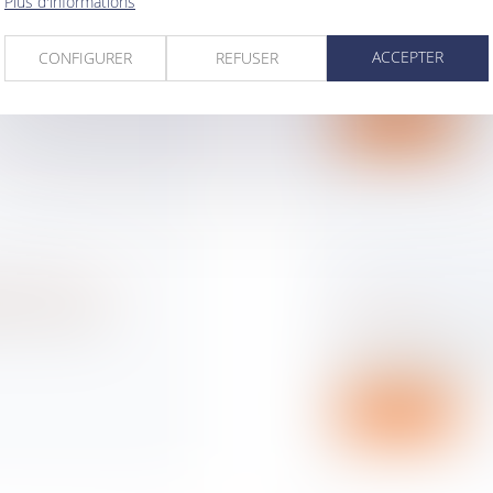
Plus d'informations
ise
Droit des obligatio
and nombre
responsabilité
Les ayants droit de 
ACCEPTER
CONFIGURER
REFUSER
assignent l’assureur.
Lire la suite
ANCTIONS
LA CONTESTAT
nts de la route
CONDUCTEUR P
e de poursuites
Droit routier
Si un conducteur n
de la carte grise a...
Lire la suite