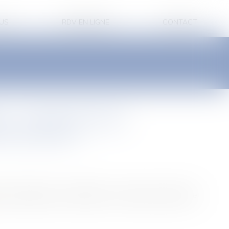
US
RDV EN LIGNE
CONTACT
 : c'est le bon
smission
d'entreprises en difficulté, le moment pourrait être