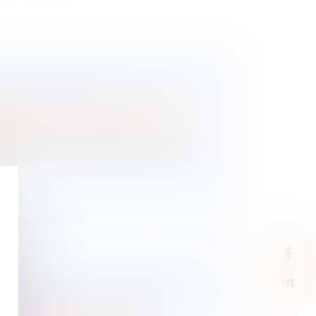
VENDU AVANT LE DIVORCE N’EST
U DROIT DE PARTAGE
 des personnes et de leur patrimoine
/
ion
tissent l’argent recueilli à la suite de la
 À LA SUITE D’UN ACCIDENT DE
MPÉTENCE TERRITORIALE