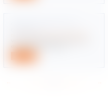
COMMENT TRANSMETTRE SON
ENTREPRISE ?
Droit des sociétés
/
Transmission d’entreprise
Vous envisagez de céder votre entreprise ? Le
choix de votre mode de cession...
Lire la suite
<<
<
...
24
25
26
27
28
29
30
...
>
>>