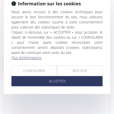
Information sur les cookies
Nous avons recours à des cookies techniques pour
assurer le bon fonctionnement du site, nous utilisons
également des cookies soumis à votre consentement
pour collecter des statistiques de visite.
Cliquez ci-dessous sur « ACCEPTER » pour accepter le
TRANSMETTRE LES ENTREPRISES
dépôt de l'ensemble des cookies ou sur « CONFIGURER
FAMILIALES, DÉFI PERMANENT
» pour choisir quels cookies nécessitant votre
Droit des sociétés
/
Transmission d’entreprise
consentement seront déposés (cookies statistiques),
En dépit du pacte Dutreuil, transmettre une
avant de continuer votre visite du site.
entreprise familiale demeure comp...
Plus d'informations
Lire la suite
CONFIGURER
REFUSER
ACCEPTER
DONATION AVANT CESSION, DROITS DE
MUTATION PAYÉS PAR LE DONATEUR
NON-DÉDUCTIBLES DE LA PLUS-VALUE