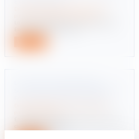
ET INCONVÉNIENTS
Droit de la famille, des personnes et de leur
patrimoine
/
Patrimoine et succession
La donation-partage est une option judicieuse.
Elle vous permet, par un acte,...
Lire la suite
LA NOUVELLE RESPONSABILITÉ
SOLIDAIRE DES PARENTS SÉPARÉS DU
FAIT DE LEURS ENFANTS MINEURS
Droit de la famille, des personnes et de leur
patrimoine
/
Filiation
En application de l’article 1242 alinéa 4 du Code
civil, les parents exerçant...
Lire la suite