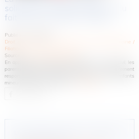
solidaire des parents séparés du
fait de leurs enfants mineurs
Publié le :
10/07/2024
Droit de la famille, des personnes et de leur patrimoine
/
Filiation
Source :
www.lemag-juridique.com
En application de l’article 1242 alinéa 4 du Code civil, les
parents exerçant l’autorité parentale sont solidairement
responsables des dommages causés par leurs enfants
mineurs qui habitent avec eux...
Lire la suite
LA DONATION-PARTAGE : AVANTAGES