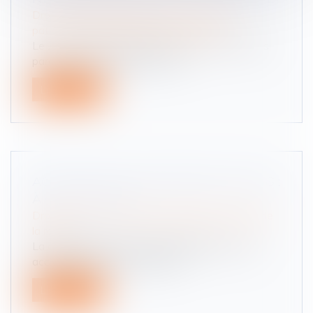
Droit de la famille, des personnes et de leur
patrimoine
/
Patrimoine et succession
Le 22 décembre 2015, Mme C. B. a reçu de ses
parents, la nue-propriété de 5 2...
Lire la suite
ACCIDENT SUR UN PARKING ET MALUS :
À QUI LA FAUTE ?
Droit routier
/
(NPU) Responsabilité accidents de
la route
La détermination des responsabilités lors d’un
accident entre deux véhicules...
Lire la suite