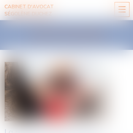
CABINET D'AVOCAT
Ouvri
SÉGOLÈNE DUCHEZ
le
men
LES ACTUALITÉS
La nouvelle responsabilité