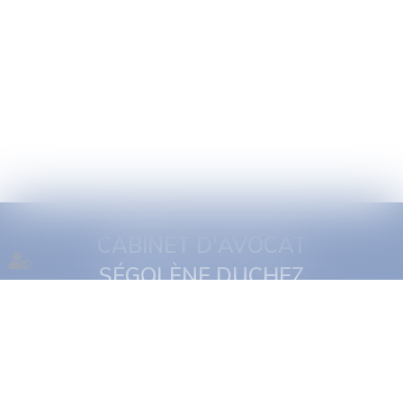
CABINET D'AVOCAT
SÉGOLÈNE DUCHEZ
1 quai Jules Courmont
69002 Lyon
Tél :
06 16 11 29 19
NOUS CONTACTER
NOUS LOCALISER