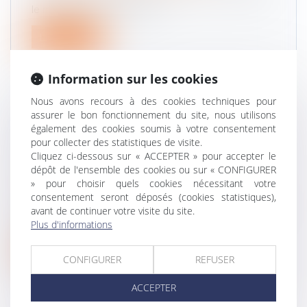
le modifier ou le révoquer ?...
Lire la suite
Information sur les cookies
Nous avons recours à des cookies techniques pour
assurer le bon fonctionnement du site, nous utilisons
L’ASSISTANCE TIERCE PERSONNE NE
également des cookies soumis à votre consentement
pour collecter des statistiques de visite.
SAURAIT ÊTRE REFUSÉE DÈS LORS
Cliquez ci-dessous sur « ACCEPTER » pour accepter le
QU’ELLE EST CONSTATÉE
dépôt de l'ensemble des cookies ou sur « CONFIGURER
Droit des obligations et des suretés
/
Droit de la
» pour choisir quels cookies nécessitant votre
responsabilité
consentement seront déposés (cookies statistiques),
Saisie d’une demande d’indemnisation d’un besoin
avant de continuer votre visite du site.
d'assistance par tierce pers...
Plus d'informations
Lire la suite
CONFIGURER
REFUSER
ACCEPTER