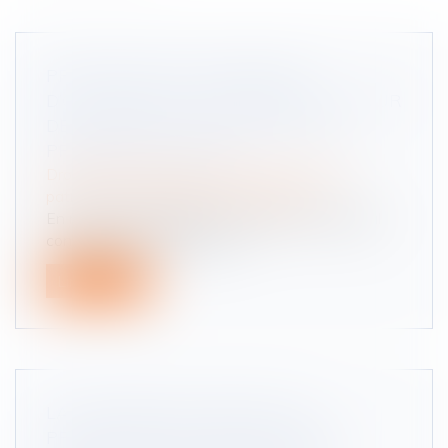
PRESCRIPTION ET INDEMNITÉ
D’OCCUPATION : PRÉCISION DE LA COUR
DE CASSATION SUR LA PÉRIODE À
PRENDRE EN COMPTE
Droit de la famille, des personnes et de leur
patrimoine
/
Patrimoine et succession
En matière de liquidation du régime matrimonial
consécutive à un divorce, le...
Lire la suite
LA COMMISSION AMÉLIORE LA
PROTECTION DES TRAVAILLEURS