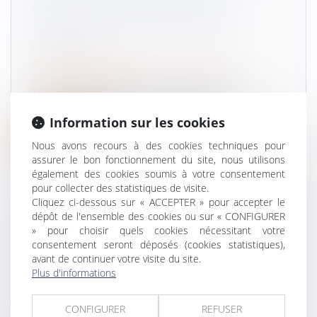
GRÂCE À DE NOUVELLES LIMITES
D'EXPOSITION AUX PRODUITS
CHIMIQUES
Droit du travail - Salariés
/
Responsabilité
accident du travail
La Commission européenne a proposé de
renforcer la protection des travailleur...
Information sur les cookies
Lire la suite
Nous avons recours à des cookies techniques pour
assurer le bon fonctionnement du site, nous utilisons
également des cookies soumis à votre consentement
pour collecter des statistiques de visite.
Cliquez ci-dessous sur « ACCEPTER » pour accepter le
dépôt de l'ensemble des cookies ou sur « CONFIGURER
PRESTATION COMPENSATOIRE : LA
» pour choisir quels cookies nécessitant votre
consentement seront déposés (cookies statistiques),
DATE D’APPRÉCIATION DOIT
avant de continuer votre visite du site.
CORRESPONDRE À LA DATE DE L’ARRÊT
Plus d'informations
EN CAS D’APPEL SUR LE DIVORCE
Droit de la famille, des personnes et de leur
CONFIGURER
REFUSER
patrimoine
/
Divorce et séparation