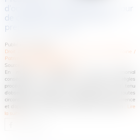
d’occupation : précision de la Cour
de cassation sur la période à
prendre en compte
Publié le :
01/08/2025
Droit de la famille, des personnes et de leur patrimoine
/
Patrimoine et succession
Source :
www.lemag-juridique.com
En matière de liquidation du régime matrimonial
consécutive à un divorce, le respect des règles
procédurales s’impose avec rigueur. Le juge est tenu
d’observer le principe du contradictoire en toutes
circonstances, de motiver ses décisions sans incohérence
et d’appliquer correctement les règles de prescription...
Lire
la suite