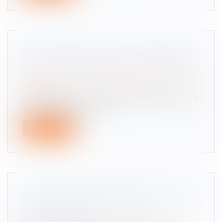
LA CRÉATION D’UN DÉLIT D’HOMICIDE
ROUTIER ADOPTÉE PAR LE PARLEMENT
Droit routier
/
(NPU) Responsabilité accidents de
la route
Les sénateurs ont voté, mardi 1er juillet, en faveur
de la création d’un nouv...
Lire la suite
LANCEMENT D'UNE MISSION DÉDIÉE À
LA TRANSMISSION-REPRISE
D'ENTREPRISES