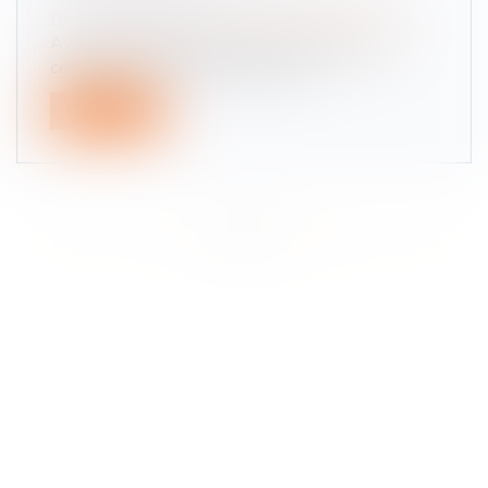
Droit des sociétés
/
Transmission d’entreprise
Avec 500 000 entreprises qui devraient être
cédées dans les dix prochaines an...
Lire la suite
<<
<
...
2
3
4
5
6
7
8
...
>
>>