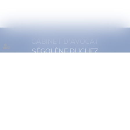
CABINET D'AVOCAT
SÉGOLÈNE DUCHEZ
1 quai Jules Courmont
69002 Lyon
Tél :
06 16 11 29 19
NOUS CONTACTER
NOUS LOCALISER
Accueil
Présentation
Expertises
Actus
Rdv en ligne
Contact
Plan du site
Politique de confidentialité
Mentions légales
Politique de cookies
Articles
Septeo Digital & Services © 2022