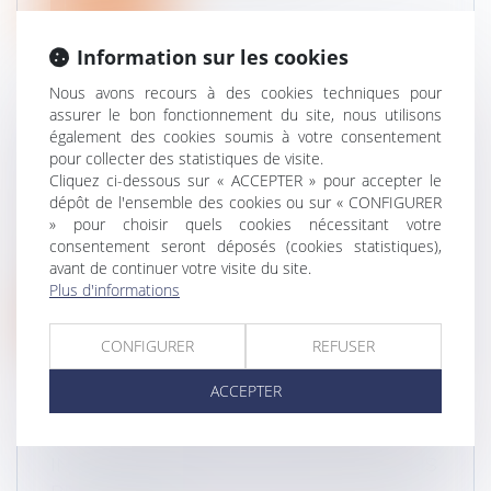
Lire la suite
Information sur les cookies
Nous avons recours à des cookies techniques pour
assurer le bon fonctionnement du site, nous utilisons
également des cookies soumis à votre consentement
DONATION ENTRE ÉPOUX OU AU
pour collecter des statistiques de visite.
DERNIER VIVANT
Cliquez ci-dessous sur « ACCEPTER » pour accepter le
dépôt de l'ensemble des cookies ou sur « CONFIGURER
Droit de la famille, des personnes et de leur
» pour choisir quels cookies nécessitant votre
patrimoine
/
Patrimoine et succession
consentement seront déposés (cookies statistiques),
Egalement appelée donation "au dernier vivant",
avant de continuer votre visite du site.
la donation entre époux perme...
Plus d'informations
Lire la suite
CONFIGURER
REFUSER
ACCEPTER
INDEMNISATION DE LA PERTE DE GAINS