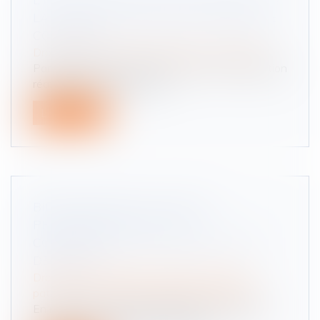
LA VÉRIFICATION SUFFIT À VALIDER LE
CONTRÔLE
Droit routier
/
Permis de conduire et circulation
Par un arrêt du 13 mai 2025, la Cour de cassation
réaffirme les conditions de...
Lire la suite
BIENS COMMUNS ET DETTES
PERSONNELLES : PAS DE
CONDAMNATION DU CONJOINT NON
DÉBITEUR
Droit de la famille, des personnes et de leur
patrimoine
/
Couples et régime matrimoniaux
En régime de communauté légale, le paiement