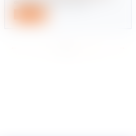
des dettes personnelles contracté...
Lire la suite
<<
<
...
6
7
8
9
10
11
12
...
>
>>