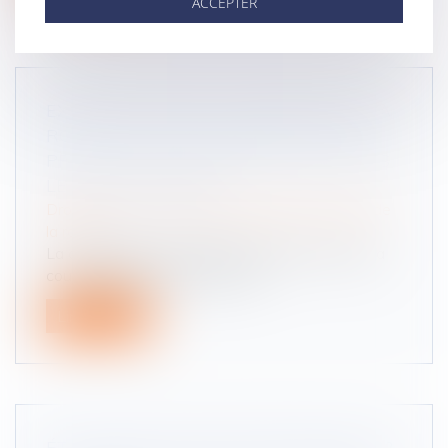
ACCEPTER
EXCÈS DE VITESSE : LA MENTION DE LA
ROUTE ET DE LA COMMUNE EST UNE
PRÉCISION SUFFISANTE DU LIEU DANS
LE PROCÈS-VERBAL
Droit routier
/
(NPU) Responsabilité accidents de
la route
La comparution volontaire du prévenu devant la
cour d’appel peut être retenue...
Lire la suite
ÉTHYLOTEST HORS D’HOMOLOGATION ?