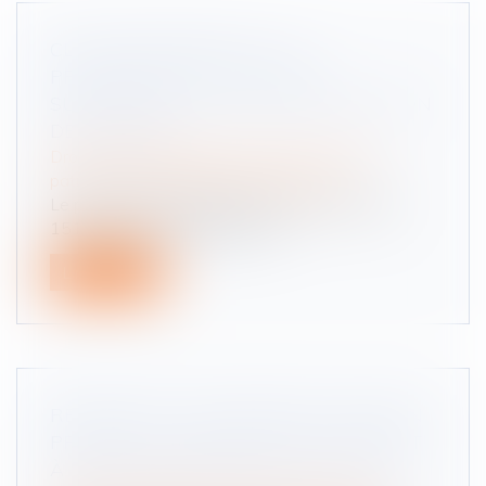
CLAUSE DE PRÉCIPUT : LE
PRÉLÈVEMENT DU CONJOINT
SURVIVANT N’EST PAS UNE OPÉRATION
DE PARTAGE
Droit de la famille, des personnes et de leur
patrimoine
/
Patrimoine et succession
Le prélèvement préciputaire prévu par l’article
1515 du Code civil permet à u...
Lire la suite
RÈGLEMENT D’UN EMPRUNT SUR BIEN
PROPRE : LA COMMUNAUTÉ N’A DROIT
À RÉCOMPENSE QUE SUR LE CAPITAL