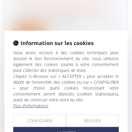
Droit de la famille, des personnes et de leur
patrimoine
/
Couples et régime matrimoniaux
Lorsqu’un emprunt est contracté pour financer un
bien propre, le remboursemen...
Lire la suite
Information sur les cookies
Nous avons recours à des cookies techniques pour
assurer le bon fonctionnement du site, nous utilisons
également des cookies soumis à votre consentement
pour collecter des statistiques de visite.
CE QUE RÉVÈLE LE 1ER BILAN ANNUEL
Cliquez ci-dessous sur « ACCEPTER » pour accepter le
DU CONTRÔLE TECHNIQUE DES MOTOS,
dépôt de l'ensemble des cookies ou sur « CONFIGURER
SCOOTERS ET QUADRICYCLES
» pour choisir quels cookies nécessitant votre
consentement seront déposés (cookies statistiques),
Droit routier
/
Droit des professionnels de
avant de continuer votre visite du site.
l'automobile
Plus d'informations
Le contrôle technique obligatoire des deux-roues
motorisés et voitures sans p...
CONFIGURER
REFUSER
Lire la suite