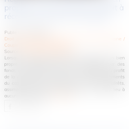
propre : la communauté n’a droit à
récompense que sur le capital
Publié le :
11/06/2025
Droit de la famille, des personnes et de leur patrimoine
/
Couples et régime matrimoniaux
Source :
www.lemag-juridique.com
Lorsqu’un emprunt est contracté pour financer un bien
propre, le remboursement de ses mensualités par des
fonds communs peut ouvrir droit à récompense au profit
de la communauté. Toutefois, seuls les remboursements
du capital sont pris en compte à ce titre. Les intérêts,
assimilés à des charges de jouissance, ne donnent lieu à
aucune récompense...
Lire la suite