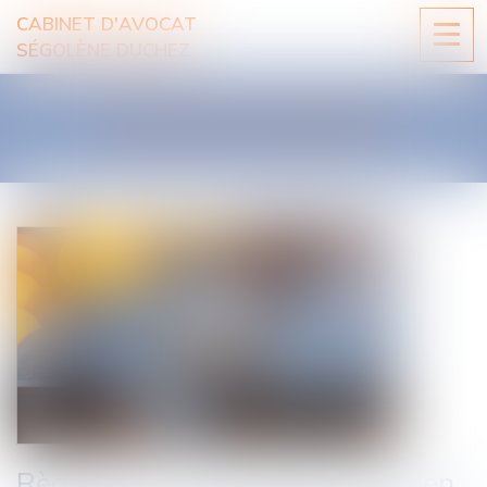
CABINET D'AVOCAT
Ouvri
SÉGOLÈNE DUCHEZ
le
men
LES ACTUALITÉS
Règlement d’un emprunt sur bien