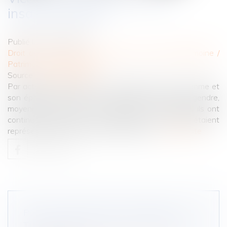
insanité d’esprit
Publié le :
10/11/2022
Droit de la famille, des personnes et de leur patrimoine
/
Patrimoine et succession
Source :
www.aurep.com
Par acte notarié reçu le 12 novembre 2015, un homme et
son épouse, ont vendu un immeuble à leur fille et gendre,
moyennant le prix de 210 000 euros, dans lequel ils ont
continué à habiter avec les acquéreurs. Les époux étaient
représentés à l'acte de vente par leur fils...
Lire la suite
POINT DE DÉPART DES INTÉRÊTS AU
TITRE D’UNE AVANCE EN CAPITAL SUR