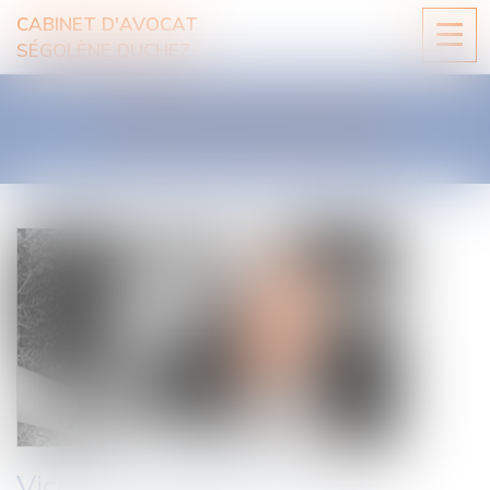
CABINET D'AVOCAT
Ouvri
SÉGOLÈNE DUCHEZ
le
men
LES ACTUALITÉS
Vice du consentement pour