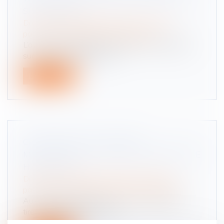
SUCCESSION
Droit de la famille, des personnes et de leur
patrimoine
/
Patrimoine et succession
L’avance en capital dont bénéficie un indivisaire
sur ses droits dans le part...
Lire la suite
COMPÉTENCE EN MATIÈRE
MATRIMONIALE : NOTION DE RÉSIDENCE
HABITUELLE
Droit de la famille, des personnes et de leur
patrimoine
/
Couples et régime matrimoniaux
Aux termes de l’article 3, § 1, sous a), premier
tiret, du règlement Bruxelle...