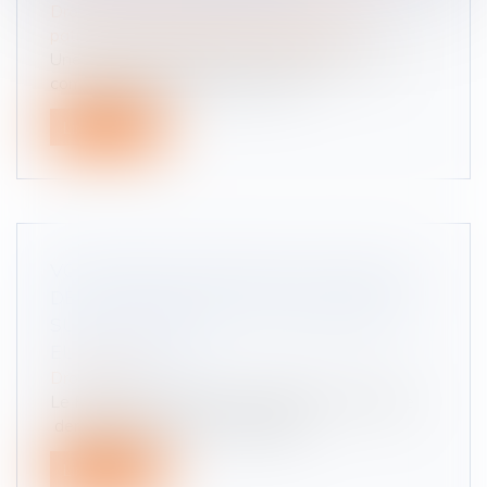
Droit de la famille, des personnes et de leur
patrimoine
/
Patrimoine et succession
Une transaction relative à la liquidation d’une
communauté après décès n’a au...
Lire la suite
VOITURES ÉLECTRIQUES: DES POINTS
DE RECHARGE DE VE TOUS LES 60 KM
SUR LES PRINCIPALES AUTOROUTES
EUROPÉENNES.
Droit routier
Le Parlement européen a adopté le 19 octobre
dernier des exigences minimales...
Lire la suite