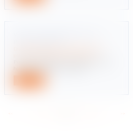
VICE DU CONSENTEMENT POUR
INSANITÉ D’ESPRIT
Droit de la famille, des personnes et de leur
patrimoine
/
Patrimoine et succession
Par acte notarié reçu le 12 novembre 2015, un
homme et son épouse, ont vendu...
Lire la suite
<<
<
...
53
54
55
56
57
58
59
...
>
>>