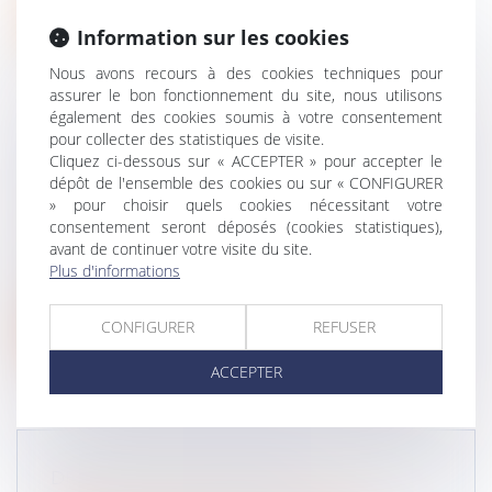
Lire la suite
Information sur les cookies
Nous avons recours à des cookies techniques pour
assurer le bon fonctionnement du site, nous utilisons
également des cookies soumis à votre consentement
pour collecter des statistiques de visite.
EPOUX COMMUNS EN BIEN ET VENTE
Cliquez ci-dessous sur « ACCEPTER » pour accepter le
dépôt de l'ensemble des cookies ou sur « CONFIGURER
D’UN BIEN IMMOBILIER
» pour choisir quels cookies nécessitant votre
Droit de la famille, des personnes et de leur
consentement seront déposés (cookies statistiques),
patrimoine
/
Couples et régime matrimoniaux
avant de continuer votre visite du site.
Intransigeance du Trésor public : l'exonération de
Plus d'informations
l’imposition sur la plus v...
CONFIGURER
REFUSER
Lire la suite
ACCEPTER
DROIT DES SUCCESSIONS