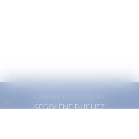
CABINET D'AVOCAT
SÉGOLÈNE DUCHEZ
1 quai Jules Courmont
69002 Lyon
Tél :
06 16 11 29 19