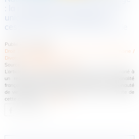
: la conception d’un enfant hors
union suffit à caractériser la
cessation de communauté de vie
Publié le :
02/09/2025
Droit de la famille, des personnes et de leur patrimoine
/
Divorce et séparation
Source :
www.lemag-juridique.com
L’article 21-2 du Code civil prévoit que l’étranger marié à
un ressortissant français peut acquérir la nationalité
française par déclaration, sous réserve que la communauté
de vie affective et matérielle n’ait pas cessé à la date de
cette déclaration...
Lire la suite