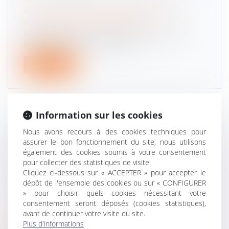
Droit de la famille, des personnes et de leur
patrimoine
/
Divorce et séparation
Selon l'article 270 du Code civil, la prestation
compensatoire vise à compens...
Lire la suite
Information sur les cookies
DIVORCE ET ENTREPRISE EXPLOITÉE
Nous avons recours à des cookies techniques pour
assurer le bon fonctionnement du site, nous utilisons
SOUS FORME DE SOCIÉTÉ : COMMENT
également des cookies soumis à votre consentement
ÉVALUER LES DROITS SOCIAUX D’UN
pour collecter des statistiques de visite.
ÉPOUX ?
Cliquez ci-dessous sur « ACCEPTER » pour accepter le
Droit de la famille, des personnes et de leur
dépôt de l'ensemble des cookies ou sur « CONFIGURER
» pour choisir quels cookies nécessitant votre
patrimoine
/
Divorce et séparation
consentement seront déposés (cookies statistiques),
Dans un avis rendu le 21 juin dernier, la Cour de
avant de continuer votre visite du site.
cassation a été saisie par...
Plus d'informations