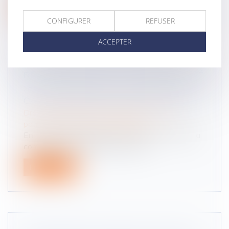
Lire la suite
CONFIGURER
REFUSER
ACCEPTER
RÉCOMPENSE DUE À LA COMMUNAUTÉ
: POINT DE DÉPART DES INTÉRÊTS EN
CAS D’ALIÉNATION D’UN BIEN PROPRE
Droit de la famille, des personnes et de leur
patrimoine
/
Divorce et séparation
En matière de régime de communauté, lorsque la
communauté a contribué au remb...
Lire la suite