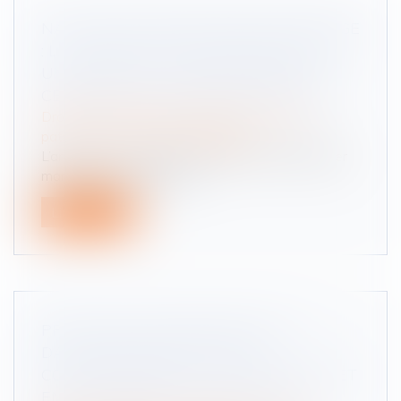
NATIONALITÉ FRANÇAISE PAR MARIAGE
: LA CONCEPTION D’UN ENFANT HORS
UNION SUFFIT À CARACTÉRISER LA
CESSATION DE COMMUNAUTÉ DE VIE
Droit de la famille, des personnes et de leur
patrimoine
/
Divorce et séparation
L’article 21-2 du Code civil prévoit que l’étranger
marié à un ressortissant...
Lire la suite
PRESTATION COMPENSATOIRE : LA
DATE D’APPRÉCIATION DOIT
CORRESPONDRE À LA DATE DE L’ARRÊT
EN CAS D’APPEL SUR LE DIVORCE