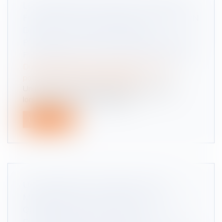
LE JUGEMENT DE DIVORCE ACQUIERT
FORCE DE CHOSE JUGÉE À L’EXPIRATION
DU DÉLAI D’APPEL, RENDANT
PRESCRITE LA SAISIE CONSERVATOIRE
PRATIQUÉE PLUS DE CINQ ANS APRÈS
Droit de la famille, des personnes et de leur
patrimoine
/
Divorce et séparation
Un jugement acquiert force de chose jugée
lorsqu’il n’est plus susceptible d’...
Lire la suite
UNE RÉPONSE INTÉRESSANTE DU
MINISTÈRE DE LA JUSTICE À LA
QUESTION QUE SE PASSE T’IL EN CAS
D’ÉVOLUTION DES FACULTÉS