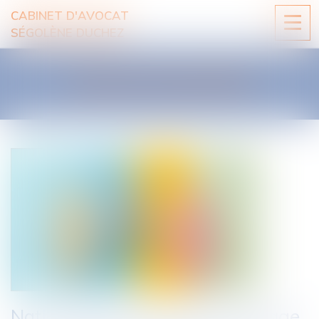
CABINET D'AVOCAT
Ouvri
SÉGOLÈNE DUCHEZ
le
men
LES ACTUALITÉS
Nationalité française par mariage