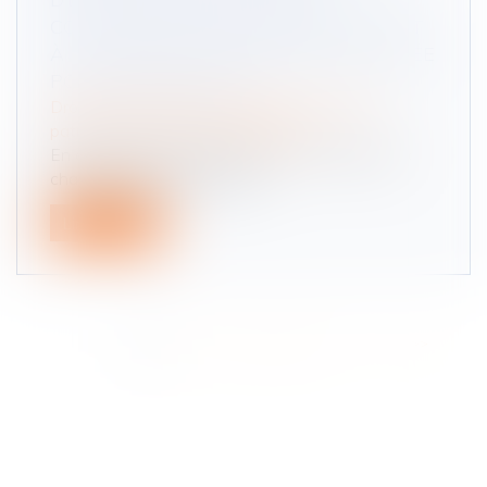
CONTRIBUTIVES DES PARENTS QUANT
À LA PENSION ALIMENTAIRE DÉJÀ FIXÉE
POUR LES ENFANTS ?
Droit de la famille, des personnes et de leur
patrimoine
/
Divorce et séparation
En application de l’article 371-2 du Code civil, «
chacun des parents contrib...
Lire la suite
<<
<
1
2
3
4
5
6
7
...
>
>>