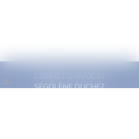
CABINET D'AVOCAT
SÉGOLÈNE DUCHEZ
1 quai Jules Courmont
69002 Lyon
Tél :
06 16 11 29 19
NOUS CONTACTER
NOUS LOCALISER