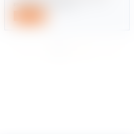
personnelles ou mobilières se...
Lire la suite
<<
<
1
2
3
4
5
6
7
>
>>