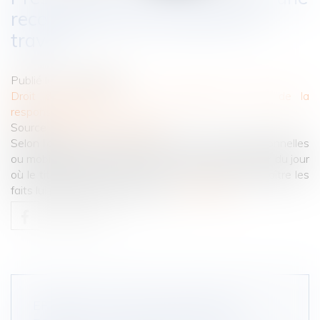
reconnaissance d’accident du
travail
Publié le :
31/10/2022
Droit des obligations et des suretés
/
Droit de la
responsabilité
Source :
www.actu-juridique.fr
Selon l’article 2224 du Code civil, les actions personnelles
ou mobilières se prescrivent par cinq ans à compter du jour
où le titulaire d’un droit a connu ou aurait dû connaître les
faits lui permettant de l’exercer...
Lire la suite
ERREUR FAUTIVE DE DIAGNOSTIC