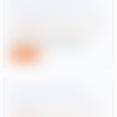
PRÉNATAL ET NAISSANCE D’UN
ENFANT HANDICAPÉ : LE CHIFFRAGE DU
PRÉJUDICE SELON LA COUR
EUROPÉENNE DES DROITS DE L’HOMME
Droit des obligations et des suretés
/
Droit de la
responsabilité
Par un arrêt du 2 novembre 2023, la Cour
européenne des droits de l’homme se...
Lire la suite
DÉDUCTION DU PRÉJUDICE DES
ENFANTS DANS LE CALCUL DU
PRÉJUDICE ÉCONOMIQUE DU CONJOINT
SURVIVANT
Droit des obligations et des suretés
/
Droit de la