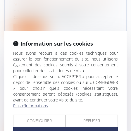
responsabilité
Par un arrêt du 12 octobre 2023, la Cour de
cassation apporte des précisions...
Lire la suite
Information sur les cookies
Nous avons recours à des cookies techniques pour
assurer le bon fonctionnement du site, nous utilisons
également des cookies soumis à votre consentement
LE GARDIEN DU SOL ENNEIGÉ ET
pour collecter des statistiques de visite.
VERGLACÉ EST RESPONSABLE DES
Cliquez ci-dessous sur « ACCEPTER » pour accepter le
DOMMAGES CAUSÉS DU FAIT D’UN ÉTAT
dépôt de l'ensemble des cookies ou sur « CONFIGURER
» pour choisir quels cookies nécessitant votre
DE DANGEROSITÉ ANORMAL AU
consentement seront déposés (cookies statistiques),
REGARD DE SA DESTINATION
avant de continuer votre visite du site.
Droit des obligations et des suretés
/
Droit de la
Plus d'informations
responsabilité
Juridiquement, le gardien d’une chose est la
CONFIGURER
REFUSER
personne la plus à même d’empêch...