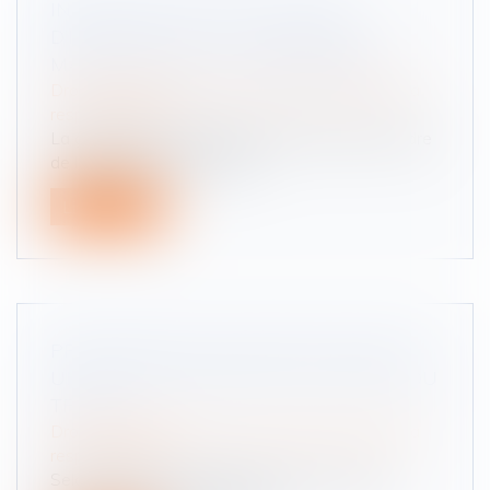
INDEMNISATION DES VICTIMES
D’INFRACTIONS : LES DOMMAGES
MATÉRIELS SONT-ILS RÉPARABLES ?
Droit des obligations et des suretés
/
Droit de la
responsabilité
La genèse du présent litige s’inscrit dans le cadre
de l’assassinat d’un homm...
Lire la suite
PRESCRIPTION DU RECOURS CONTRE
UNE RECONNAISSANCE D’ACCIDENT DU
TRAVAIL
Droit des obligations et des suretés
/
Droit de la
responsabilité
Selon l’article 2224 du Code civil, les actions