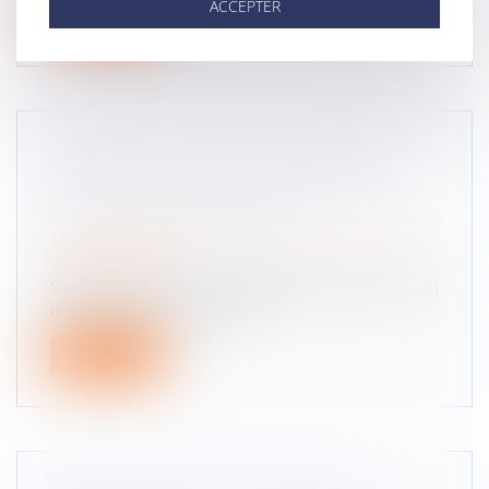
ACCEPTER
Lire la suite
L’ASSISTANCE TIERCE PERSONNE NE
SAURAIT ÊTRE REFUSÉE DÈS LORS
QU’ELLE EST CONSTATÉE
Droit des obligations et des suretés
/
Droit de la
responsabilité
Saisie d’une demande d’indemnisation d’un besoin
d'assistance par tierce pers...
Lire la suite