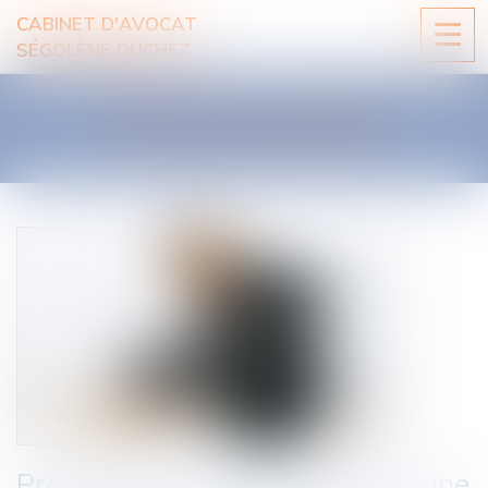
CABINET D'AVOCAT
Ouvri
SÉGOLÈNE DUCHEZ
le
men
LES ACTUALITÉS
Prescription du recours contre une