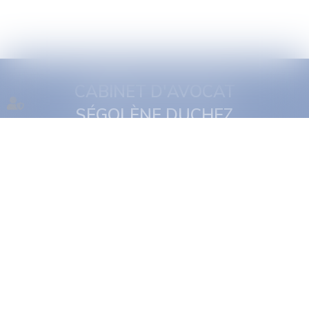
CABINET D'AVOCAT
SÉGOLÈNE DUCHEZ
1 quai Jules Courmont
69002 Lyon
Tél :
06 16 11 29 19
NOUS CONTACTER
NOUS LOCALISER
Accueil
Présentation
Expertises
Actus
Rdv en ligne
Contact
Plan du site
Politique de confidentialité
Mentions légales
Politique de cookies
Articles
Septeo Digital & Services © 2022