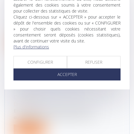
LE DISPOSITIF ANTI-COYOTE DEVANT LE
également des cookies soumis à votre consentement
CONSEIL CONSTITUTIONNEL
pour collecter des statistiques de visite.
Cliquez ci-dessous sur « ACCEPTER » pour accepter le
Droit routier
dépôt de l'ensemble des cookies ou sur « CONFIGURER
Le Conseil d’État décide de transmettre au
» pour choisir quels cookies nécessitant votre
Conseil constitutionnel une questi...
consentement seront déposés (cookies statistiques),
avant de continuer votre visite du site.
Lire la suite
Plus d'informations
CONFIGURER
REFUSER
ACCEPTER
VITESSE LIMITÉE À 30KM/H : QUE
RISQUE-T-ON EN CAS DE
DÉPASSEMENT DE LA LIMITATION ?
Droit routier
En dépassant la limite de vitesse, les
automobilistes encourent toujours 135...
Lire la suite