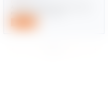
Droit routier
À partir du 2 août 2021, les motos et scooters
pourront , grâce à une nouvell...
Lire la suite
<<
<
...
3
4
5
6
7
8
9
...
>
>>