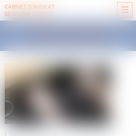
CABINET D'AVOCAT
Ouvri
SÉGOLÈNE DUCHEZ
le
men
LES ACTUALITÉS
L'âge minimum pour passer le