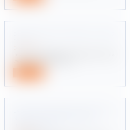
DÉPANNAGE SUR AUTOROUTE : TARIFS
2021
Droit routier
Les prix des dépannages sur autoroutes et routes
express sont encadrés par la...
Lire la suite
LA CIRCULATION INTER-FILES EST DE
NOUVEAU AUTORISÉE, DANS 21
DÉPARTEMENTS