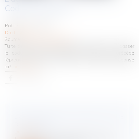
Code de la route ?
Publié le :
17/11/2021
Droit routier
Source :
www.codedelaroute.fr
Tu te demandes quel est l’âge minimum requis pour passer
le code de la route, l’épreuve théorique qui précède
l’épreuve pratique de la conduite ? On te donne la réponse
ici !
Lire la suite
L'ÂGE MINIMUM POUR PASSER LE CODE
DE LA ROUTE ?
Droit routier
Tu te demandes quel est l’âge minimum requis