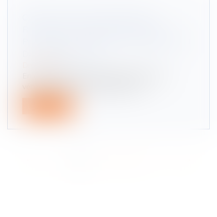
CODE LA ROUTE -INFRACTION
ROUTIÈRE : COMMENT ÉVITER LES
POURSUITES POUR NON-DÉSIGNATION
DU CONDUCTEUR ?
Droit routier
En cas d'excès de vitesse commis avec un
véhicule de société, l'employeur doi...
Lire la suite
<<
<
1
2
3
4
5
6
7
...
>
>>