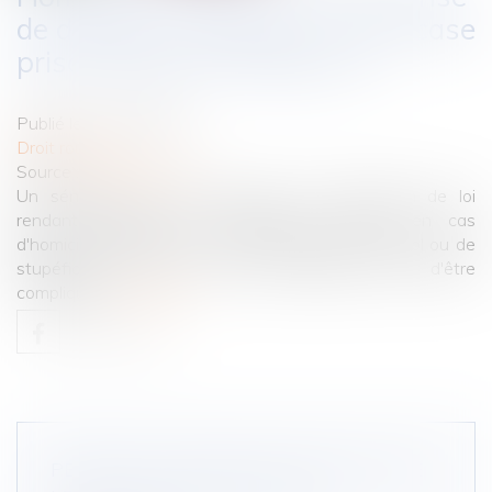
de drogue ou d'alcool : et si la case
prison devenait obligatoire ?
Publié le :
13/07/2022
Droit routier
Source :
rmc.bfmtv.com
Un sénateur LR veut déposer une proposition de loi
rendant obligatoire un passage en prison en cas
d'homicide routier commis sous l'emprise de l'alcool ou de
stupéfiants. Mais le chemin législatif risque d'être
compliqué.
Lire la suite
PERMIS DE CONDUIRE: QU'EST CE QUE