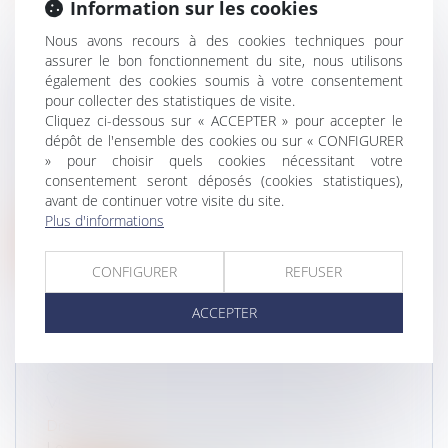
Information sur les cookies
Nous avons recours à des cookies techniques pour
assurer le bon fonctionnement du site, nous utilisons
également des cookies soumis à votre consentement
LE TAUX DE REMBOURSEMENT DE LA
pour collecter des statistiques de visite.
TICPE RESTE À 15,70 €/HL POUR LE
Cliquez ci-dessous sur « ACCEPTER » pour accepter le
SECOND SEMESTRE 2022
dépôt de l'ensemble des cookies ou sur « CONFIGURER
Droit routier
» pour choisir quels cookies nécessitant votre
consentement seront déposés (cookies statistiques),
Un arrêté du 19 juillet 2022, publié au journal
avant de continuer votre visite du site.
officiel du 28 juillet 2022,...
Plus d'informations
Lire la suite
CONFIGURER
REFUSER
ACCEPTER
CODE DE LA ROUTE : CONNAISSEZ-
VOUS LE FEU PIÉTON-CYCLISTE ?
Droit routier
Le code de la route et la signalisation routière