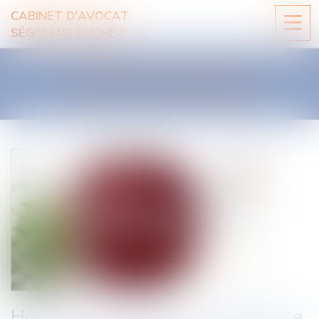
CABINET D'AVOCAT
Ouvri
SÉGOLÈNE DUCHEZ
le
men
LES ACTUALITÉS
Homicides routiers sous l'emprise