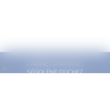
CABINET D'AVOCAT
SÉGOLÈNE DUCHEZ
1 quai Jules Courmont
69002 Lyon
Tél :
06 16 11 29 19
NOUS CONTACTER
NOUS LOCALISER