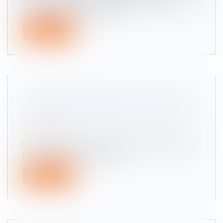
sont en perpétuelle évolutio...
Lire la suite
HOMICIDES ROUTIERS SOUS L'EMPRISE
DE DROGUE OU D'ALCOOL : ET SI LA
CASE PRISON DEVENAIT OBLIGATOIRE ?
Droit routier
Un sénateur LR veut déposer une proposition de
loi rendant obligatoire un pas...
Lire la suite