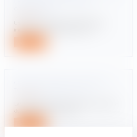
LE TEST PSYCHOTECHNIQUE
OBLIGATOIRE?
Droit routier
Un écart de conduite, un excès de vitesse
important , une conduite avec un ta...
Lire la suite
CONDUIRE EN MAILLOT DE BAIN OU
TORSE NU : QUE DIT LA LOI ?
Droit routier
Les vacances d'été sont synonymes de soleil et
de chaleur, mais est-il permis...
Lire la suite