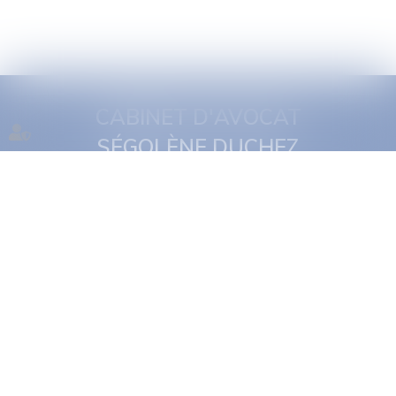
CABINET D'AVOCAT
SÉGOLÈNE DUCHEZ
1 quai Jules Courmont
69002 Lyon
Tél :
06 16 11 29 19
NOUS CONTACTER
NOUS LOCALISER
Accueil
Présentation
Expertises
Actus
Rdv en ligne
Contact
Plan du site
Politique de confidentialité
Mentions légales
Politique de cookies
Articles
Septeo Digital & Services © 2022