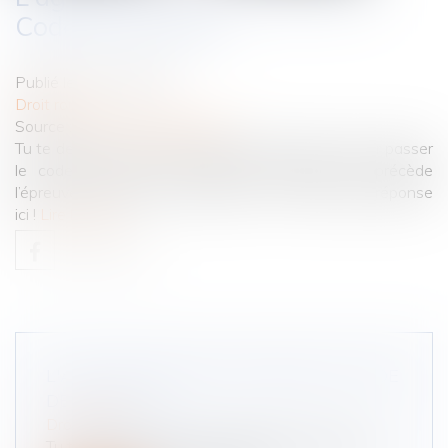
Code de la route ?
Publié le :
17/11/2021
Droit routier
Source :
www.codedelaroute.fr
Tu te demandes quel est l’âge minimum requis pour passer
le code de la route, l’épreuve théorique qui précède
l’épreuve pratique de la conduite ? On te donne la réponse
ici !
Lire la suite
L'ÂGE MINIMUM POUR PASSER LE CODE
DE LA ROUTE ?
Droit routier
Tu te demandes quel est l’âge minimum requis