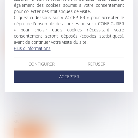
LE DISPOSITIF ANTI-COYOTE DEVANT LE
également des cookies soumis à votre consentement
CONSEIL CONSTITUTIONNEL
pour collecter des statistiques de visite.
Cliquez ci-dessous sur « ACCEPTER » pour accepter le
Droit routier
dépôt de l'ensemble des cookies ou sur « CONFIGURER
Le Conseil d’État décide de transmettre au
» pour choisir quels cookies nécessitant votre
Conseil constitutionnel une questi...
consentement seront déposés (cookies statistiques),
avant de continuer votre visite du site.
Lire la suite
Plus d'informations
CONFIGURER
REFUSER
ACCEPTER
VITESSE LIMITÉE À 30KM/H : QUE
RISQUE-T-ON EN CAS DE
DÉPASSEMENT DE LA LIMITATION ?
Droit routier
En dépassant la limite de vitesse, les
automobilistes encourent toujours 135...
Lire la suite