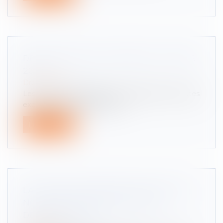
DÉPANNAGE SUR AUTOROUTE : TARIFS
2021
Droit routier
Les prix des dépannages sur autoroutes et routes
express sont encadrés par la...
Lire la suite
LA CIRCULATION INTER-FILES EST DE
NOUVEAU AUTORISÉE, DANS 21
DÉPARTEMENTS