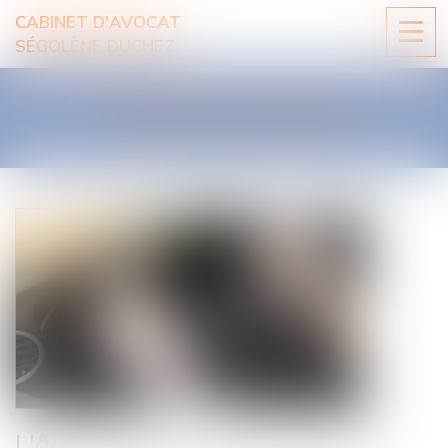
CABINET D'AVOCAT
Ouvri
SÉGOLÈNE DUCHEZ
le
men
LES ACTUALITÉS
L'âge minimum pour passer le