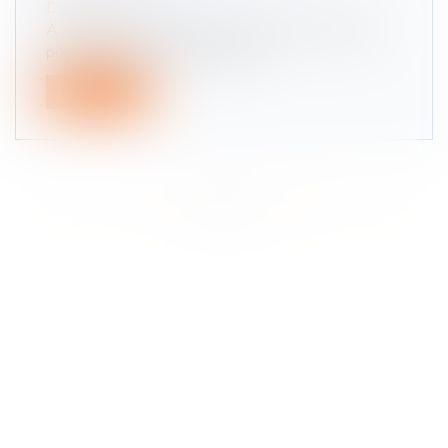
Droit routier
À partir du 2 août 2021, les motos et scooters
pourront , grâce à une nouvell...
Lire la suite
<<
<
...
3
4
5
6
7
8
9
...
>
>>