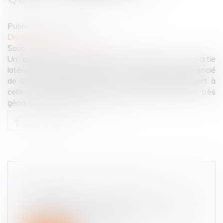
Publié le :
21/04/2022
Droit routier
Source :
www.courdecassation.fr
Un automobiliste stationne son véhicule sur la partie
latérale de la chaussée, à un endroit nettement différencié
de sa partie centrale, mais non surélevé par rapport à
celle-ci. Peut-il être condamné pour stationnement très
gênant sur un trottoir ?
Lire la suite
QU’EST-CE QU’UN TROTTOIR ?
Droit routier
Un automobiliste stationne son véhicule sur la
partie latérale de la chaussée...