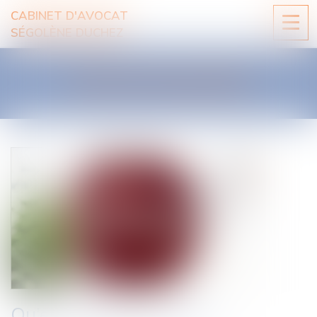
CABINET D'AVOCAT
Ouvri
SÉGOLÈNE DUCHEZ
le
men
LES ACTUALITÉS
Qu’est-ce qu’un trottoir ?