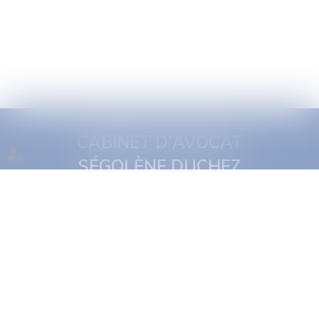
CABINET D'AVOCAT
SÉGOLÈNE DUCHEZ
1 quai Jules Courmont
69002 Lyon
Tél :
06 16 11 29 19
NOUS CONTACTER
NOUS LOCALISER
Accueil
Présentation
Expertises
Actus
Rdv en ligne
Contact
Plan du site