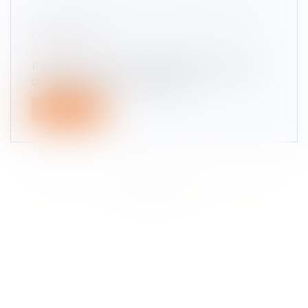
DÉPASSEMENT PAR LA DROITE : QUE
DIT LA LOI ?
Droit routier
Pratique très courante, le dépassement par la
droite n’en est pas moins dange...
Lire la suite
<<
<
1
2
3
4
5
6
7
...
>
>>