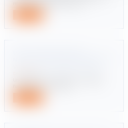
relatif à la réglementation des eng...
Lire la suite
DEUX-ROUES ÉLECTRIQUES -
NOUVEAUX VÉHICULES AUTORISÉS EN
VILLE : LES CYCLOMOBILES LÉGERS
Droit routier
Une modification du code de la route légalise
l'utilisation des « cyclomobile...
Lire la suite