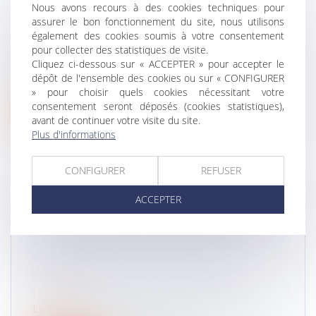
UN NOUVEAU SITE INTERNET FACILITE
Nous avons recours à des cookies techniques pour
LES RÉCLAMATIONS CONCERNANT LE
assurer le bon fonctionnement du site, nous utilisons
PERMIS DE CONDUIRE
également des cookies soumis à votre consentement
pour collecter des statistiques de visite.
Droit routier
Cliquez ci-dessous sur « ACCEPTER » pour accepter le
Contestation d'une infraction ou d'une décision la
dépôt de l'ensemble des cookies ou sur « CONFIGURER
concernant, désaccord sur...
» pour choisir quels cookies nécessitant votre
consentement seront déposés (cookies statistiques),
Lire la suite
avant de continuer votre visite du site.
Plus d'informations
CONFIGURER
REFUSER
ACCEPTER
ON A SAVOIR: LES RÈGLES RELATIVES
AUX TROTTINETTES ÉLECTRIQUES ET
AUTRES ENGINS À DÉPLACEMENT
PERSONNEL AFIN DE LIMITER LES
COMPORTEMENTS DANGEREUX.
Droit routier
Le décret n° 2019-1082 du 23 octobre 2019