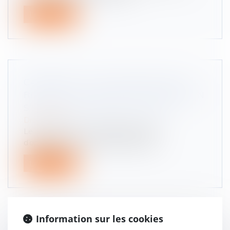
Lire la suite
CARBURANT : LES CONTOURS DE LA
REMISE DE 18 CENTIMES ACCORDÉE EN
STATION À PARTIR DU 1ER AVRIL
Droit routier
Le gouvernement a détaillé les règles
d’application de ce dispositif, destiné...
Lire la suite
Information sur les cookies