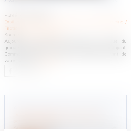
Publié le :
28/10/2020
Droit de la famille, des personnes et de leur patrimoine
/
Filiation
Source :
www.francetvinfo.fr
Aujourd'hui, un dossier du "Particulier", le mensuel du
groupe Le Figaro sur l'adoption d'un enfant de conjoint.
Comment procéder si vous voulez adopter l'enfant de
votre conjoint...
Lire la suite
ADOPTER L'ENFANT DE SON CONJOINT
Droit de la famille, des personnes et de leur
patrimoine
/
Filiation
Aujourd'hui, un dossier du "Particulier", le mensuel