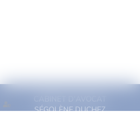
CABINET D'AVOCAT
SÉGOLÈNE DUCHEZ
1 quai Jules Courmont
69002 Lyon
Tél :
06 16 11 29 19