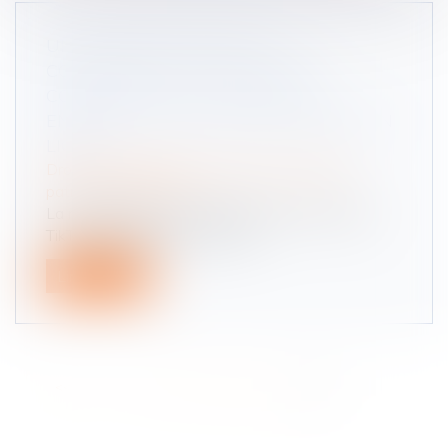
UNE PROPOSITION DE LOI
CONCERNANT L'EXPLOITATION
COMMERCIALE DE L’IMAGE DES
ENFANTS SUR LES PLATES-FORMES EN
LIGNE
Droit de la famille, des personnes et de leur
patrimoine
/
Filiation
La multiplication des médias sociaux (YouTube,
TikTok, Instagram) sur interne...
Lire la suite
<<
<
...
2
3
4
5
6
7
8
>
>>