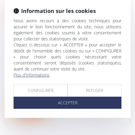
du groupe Le Figaro sur...
Information sur les cookies
Lire la suite
Nous avons recours à des cookies techniques pour
assurer le bon fonctionnement du site, nous utilisons
également des cookies soumis à votre consentement
pour collecter des statistiques de visite.
Cliquez ci-dessous sur « ACCEPTER » pour accepter le
dépôt de l'ensemble des cookies ou sur « CONFIGURER
LIEN DE FILIATION ET DEMANDE DE
» pour choisir quels cookies nécessitant votre
PENSION ALIMENTAIRE : QUEL DÉLAI DE
consentement seront déposés (cookies statistiques),
avant de continuer votre visite du site.
PRESCRIPTION ?
Plus d'informations
Droit de la famille, des personnes et de leur
patrimoine
/
Filiation
Si un lien de filiation est judiciairement déclaré et
CONFIGURER
REFUSER
prouvé à la suite d'une...
ACCEPTER
Lire la suite