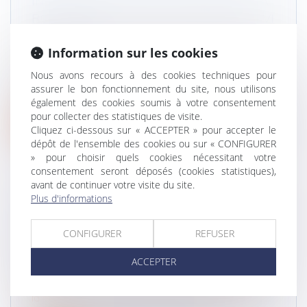
INDEMNISATION D’UN ACCIDENT DE LA
ROUTE DANS UN PAYS DE L’UNION : CIVI
OU FGAO ?
Information sur les cookies
Droit routier
/
(NPU) Responsabilité accidents de
la route
Nous avons recours à des cookies techniques pour
Les dommages susceptibles d’être indemnisés
assurer le bon fonctionnement du site, nous utilisons
par le Fonds de garantie des assu...
également des cookies soumis à votre consentement
pour collecter des statistiques de visite.
Lire la suite
Cliquez ci-dessous sur « ACCEPTER » pour accepter le
dépôt de l'ensemble des cookies ou sur « CONFIGURER
» pour choisir quels cookies nécessitant votre
consentement seront déposés (cookies statistiques),
avant de continuer votre visite du site.
Plus d'informations
NULLITÉ DU CONTRAT POUR FAUSSE
DÉCLARATION INTENTIONNELLE :
CONFIGURER
REFUSER
INOPPOSABILITÉ AUX VICTIMES D’UN
ACCEPTER
ACCIDENT DE LA CIRCULATION R
Droit routier
/
(NPU) Responsabilité accidents de
la route