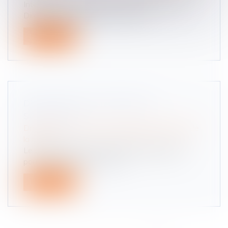
Interprétée à la lumière des dispositions des
Directives 72/166/CEE du Consei...
Lire la suite
DÉLIT DE FUITE : PRINCIPE ET
SANCTIONS
Droit routier
/
(NPU) Responsabilité accidents de
la route
Le délit de fuite est un délit pénal passible de
poursuites pénales. Celui-ci...
Lire la suite