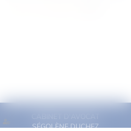
<<
<
...
3
4
5
6
7
8
9
>
>>
CABINET D'AVOCAT
SÉGOLÈNE DUCHEZ