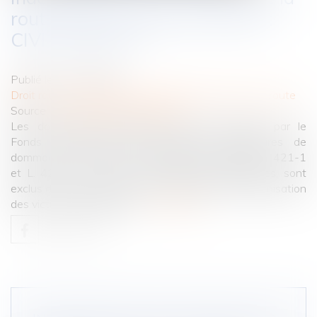
route dans un pays de l’Union :
CIVI ou FGAO ?
Publié le :
07/10/2020
Droit routier
/
(NPU) Responsabilité accidents de la route
Source :
www.gazette-du-palais.fr
Les dommages susceptibles d’être indemnisés par le
Fonds de garantie des assurances obligatoires de
dommages (le FGAO) en application des articles L. 421-1
et L. 424-1 à L. 424-7 du Code des assurances, sont
exclus de la compétence de la commission d’indemnisation
des victimes d’infractions...
Lire la suite