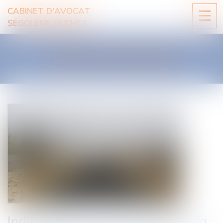
CABINET D'AVOCAT
Ouvri
SÉGOLÈNE DUCHEZ
le
men
LES ACTUALITÉS
Indemnisation d’un accident de la