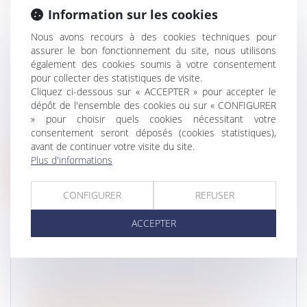
Information sur les cookies
Nous avons recours à des cookies techniques pour
assurer le bon fonctionnement du site, nous utilisons
également des cookies soumis à votre consentement
COMMENT FAIRE VALOIR SES DROITS
pour collecter des statistiques de visite.
SUR UNE CONCESSION FUNÉRAIRE?
Cliquez ci-dessous sur « ACCEPTER » pour accepter le
Droit de la famille, des personnes et de leur
dépôt de l'ensemble des cookies ou sur « CONFIGURER
patrimoine
/
Patrimoine et succession
» pour choisir quels cookies nécessitant votre
"Mes parents sont enterrés avec mes grands-
consentement seront déposés (cookies statistiques),
avant de continuer votre visite du site.
parents dans une concession. Je vo...
Plus d'informations
Lire la suite
CONFIGURER
REFUSER
ACCEPTER
MARIAGE, PACS, UNION LIBRE: LES
DIFFÉRENCES EN CAS DE DÉCÈS
Droit de la famille, des personnes et de leur