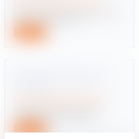
patrimoine
/
Patrimoine et succession
Egalement appelée donation "au dernier vivant",
la donation entre époux perme...
Lire la suite
PATRIMOINE. DONNER SA MAISON
POUR RÉDUIRE LES DROITS DE
SUCCESSION
Droit de la famille, des personnes et de leur
patrimoine
/
Patrimoine et succession
Pour alléger les droits de succession que
pourraient avoir à payer ses enfant...
Lire la suite