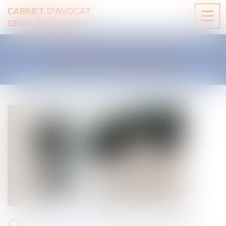
CABINET D'AVOCAT
Ouvri
SÉGOLÈNE DUCHEZ
le
men
LES ACTUALITÉS
Comment faire valoir ses droits