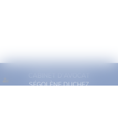
CABINET D'AVOCAT
SÉGOLÈNE DUCHEZ
1 quai Jules Courmont
69002 Lyon
Tél :
06 16 11 29 19
NOUS CONTACTER