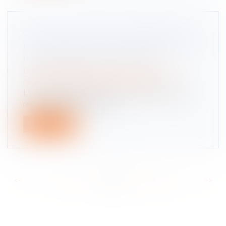
CE QU’IL EN COÛTE AU DEMANDEUR À
L’ACTION DE NE PAS APPELER TOUS LES
INDIVISAIRES EN 1E INSTANCE
Droit de la famille, des personnes et de leur
patrimoine
/
Patrimoine et succession
L'action introduite contre un seul indivisaire est
recevable mais la décision...
Lire la suite
<<
<
...
10
11
12
13
14
15
16
...
>
>>