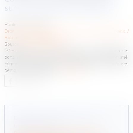
sur une concession funéraire?
Publié le :
03/11/2021
Droit de la famille, des personnes et de leur patrimoine
/
Patrimoine et succession
Source :
www.notretemps.com
"Mes parents sont enterrés avec mes grands-parents
dans une concession. Je voudrais pouvoir y être inhumé,
comment m'assurer que ce sera possible? dois-je faire des
démarches particulières?"
Lire la suite
DONATION ENTRE ÉPOUX OU AU
DERNIER VIVANT
Droit de la famille, des personnes et de leur