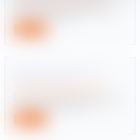
patrimoine
/
Patrimoine et succession
Quel héritage pour le conjoint survivant et les
enfants? Si vous êtes marié,...
Lire la suite
SUCCESSION : LES DROITS DES
ENFANTS RENFORCÉS
Droit de la famille, des personnes et de leur
patrimoine
/
Patrimoine et succession
Deux mesures, destinées à protéger davantage
les descendants d’un défunt, von...
Lire la suite