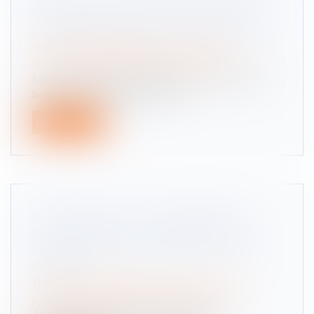
MUTATION PAYÉS PAR LE DONATEUR
NON-DÉDUCTIBLES DE LA PLUS-VALUE
Droit de la famille, des personnes et de leur
patrimoine
/
Patrimoine et succession
Le 22 décembre 2015, Mme C. B. a reçu de ses
parents, la nue-propriété de 5 2...
Lire la suite
ASSURANCE-VIE : PAS DE PRIMES
MANIFESTEMENT EXAGÉRÉES SANS
UNE BONNE ADMINISTRATION DE LA
PREUVE
Droit de la famille, des personnes et de leur
patrimoine
/
Patrimoine et succession