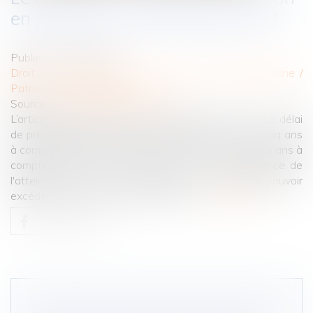
en réduction : cinq ou deux ans ?
Publié le :
21/02/2024
Droit de la famille, des personnes et de leur patrimoine
/
Patrimoine et succession
Source :
www.lemag-juridique.com
L’article 921 alinéa 2 du Code civil énonce que « Le délai
de prescription de l'action en réduction est fixé à cinq ans
à compter de l'ouverture de la succession, ou à deux ans à
compter du jour où les héritiers ont eu connaissance de
l'atteinte portée à leur réserve, sans jamais pouvoir
excéder dix ans à compter du décès »...
Lire la suite
DONATION AVANT CESSION, DROITS DE