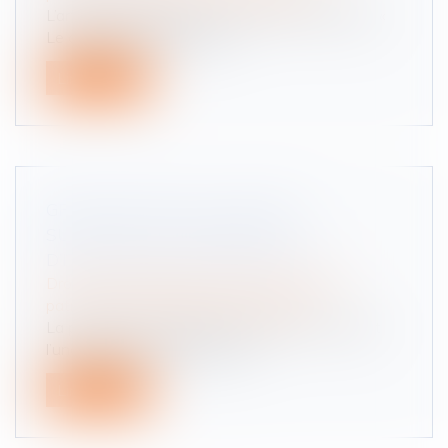
L’article 921 alinéa 2 du Code civil énonce que «
Le délai de prescription de...
Lire la suite
GRATIFICATION DU CONJOINT
SURVIVANT ET MODALITÉS
D’IMPUTATION DES LIBÉRALITÉS
Droit de la famille, des personnes et de leur
patrimoine
/
Patrimoine et succession
La protection du conjoint survivant est souvent
l’une des préoccupations prin...
Lire la suite