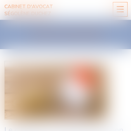
CABINET D'AVOCAT
Ouvri
SÉGOLÈNE DUCHEZ
le
men
LES ACTUALITÉS
Le délai de prescription de l’action