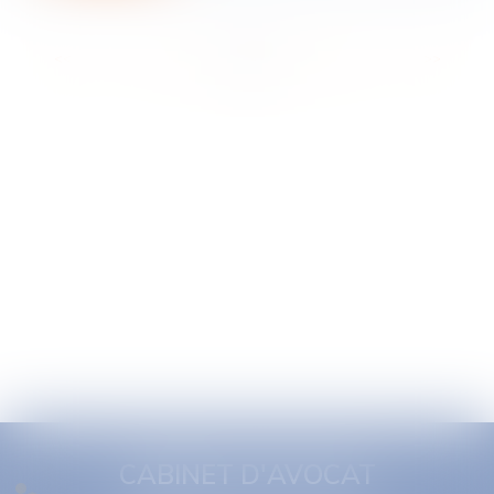
<<
<
...
2
3
4
5
6
7
8
...
>
>>
CABINET D'AVOCAT