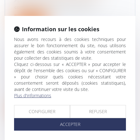
Après le décès de leurs père et mère, un
contentieux s’élève entre un frère e...
Lire la suite
Information sur les cookies
Nous avons recours à des cookies techniques pour
assurer le bon fonctionnement du site, nous utilisons
également des cookies soumis à votre consentement
pour collecter des statistiques de visite.
QU’EST-CE QUE L’INDIVISION EN
Cliquez ci-dessous sur « ACCEPTER » pour accepter le
SUCCESSION ?
dépôt de l'ensemble des cookies ou sur « CONFIGURER
Droit de la famille, des personnes et de leur
» pour choisir quels cookies nécessitant votre
patrimoine
/
Patrimoine et succession
consentement seront déposés (cookies statistiques),
avant de continuer votre visite du site.
L’indivision en succession se présente comme un
Plus d'informations
mécanisme juridique complexe...
Lire la suite
CONFIGURER
REFUSER
ACCEPTER