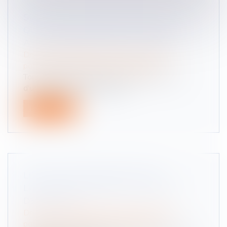
SUCCESSION : QU’EST-CE QUE LA
QUOTITÉ DISPONIBLE, QUI ÉCHAPPE
AUX HÉRITIERS RÉSERVATAIRES ?
Droit de la famille, des personnes et de leur
patrimoine
/
Patrimoine et succession
Tout héritage se divise en deux parties. Il y a
d'une part la réserve hérédit...
Lire la suite
LE DÉLAI DE PRESCRIPTION DE
L’ACTION EN RÉDUCTION : CINQ OU
DEUX ANS ?
Droit de la famille, des personnes et de leur
patrimoine
/
Patrimoine et succession