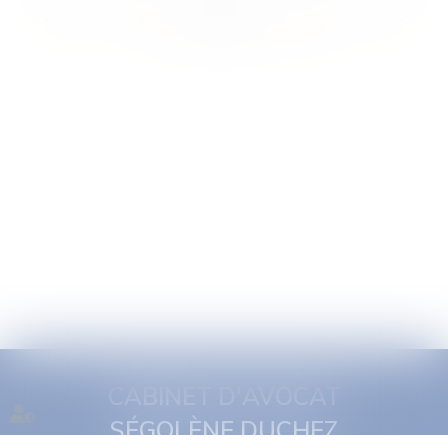
<<
<
...
4
5
6
7
8
9
10
...
>
>>
CABINET D'AVOCAT
SÉGOLÈNE DUCHEZ