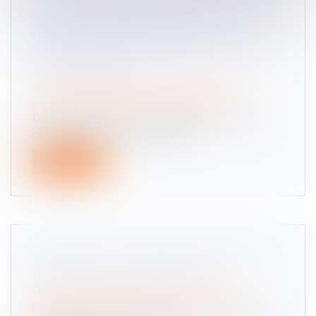
PAS D’INDEMNITÉ D’OCCUPATION EN
L’ABSENCE D'INDIVISION EN
JOUISSANCE ENTRE LES ÉPOUX NUS-
PROPRIÉTAIRES
Droit de la famille, des personnes et de leur
patrimoine
/
Patrimoine et succession
Dans le cadre d’une procédure de divorce, une
ordonnance de non-conciliation...
Lire la suite
TESTAMENT : COMMENT MODIFIER OU
RÉVOQUER UN TESTAMENT ?
Droit de la famille, des personnes et de leur
patrimoine
/
Patrimoine et succession