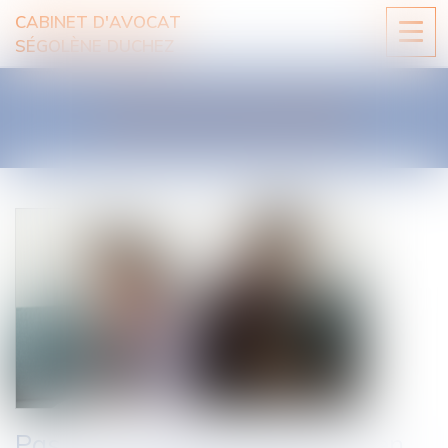
CABINET D'AVOCAT
Ouvri
SÉGOLÈNE DUCHEZ
le
men
LES ACTUALITÉS
Pas d’indemnité d’occupation en