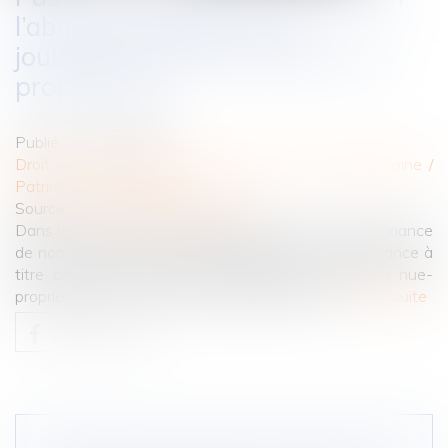
l’absence d'indivision en
jouissance entre les époux nus-
propriétaires
Publié le :
14/06/2023
Droit de la famille, des personnes et de leur patrimoine
/
Patrimoine et succession
Source :
www.lemag-juridique.com
Dans le cadre d’une procédure de divorce, une ordonnance
de non-conciliation avait attribué à l’époux la jouissance à
titre onéreux du domicile conjugal, bien indivis en nue-
propriété avec son épouse, séparée de biens...
Lire la suite