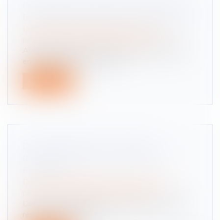
PROPOSITION VISANT À FACILITER LES
DONATIONS INTERGÉNÉRATIONNELLES
Droit de la famille, des personnes et de leur
patrimoine
/
Patrimoine et succession
Afin de préserver la transmission du patrimoine
entre générations, le texte d...
Lire la suite
DE L’IMPORTANCE DU RÔLE DU
DONATEUR DANS LA DONATION-
PARTAGE
Droit de la famille, des personnes et de leur
patrimoine
/
Patrimoine et succession
L’arrêt du 12 juillet 2023 fait figure d’illustration
récente de la volonté d...