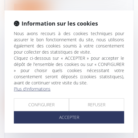
Lire la suite
Information sur les cookies
Nous avons recours à des cookies techniques pour
assurer le bon fonctionnement du site, nous utilisons
également des cookies soumis à votre consentement
VERS UNE SIMPLIFICATION DES
pour collecter des statistiques de visite.
PROCÉDURES DE PARTAGE JUDICIAIRE
Cliquez ci-dessous sur « ACCEPTER » pour accepter le
dépôt de l'ensemble des cookies ou sur « CONFIGURER
DES INDIVISIONS
» pour choisir quels cookies nécessitant votre
Droit de la famille, des personnes et de leur
consentement seront déposés (cookies statistiques),
patrimoine
/
Patrimoine et succession
avant de continuer votre visite du site.
En présence de plusieurs successeurs à titre
Plus d'informations
universel (héritiers ou légatair...
CONFIGURER
REFUSER
Lire la suite
ACCEPTER