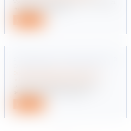
Vous avez établi un testament et vous souhaitez
le modifier ou le révoquer ?...
Lire la suite
EXTINCTION DE L'ACTION DE DIVORCE &
CONSÉQUENCES SUCCESSORALES
Droit de la famille, des personnes et de leur
patrimoine
/
Patrimoine et succession
Le décès d’un époux survenu avant que la
décision prononçant le divorce ait a...
Lire la suite