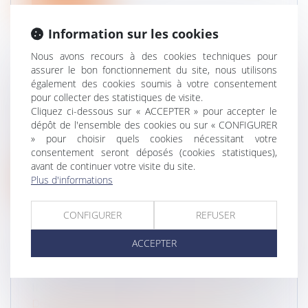
Information sur les cookies
Nous avons recours à des cookies techniques pour
assurer le bon fonctionnement du site, nous utilisons
également des cookies soumis à votre consentement
DROIT DES SUCCESSIONS
pour collecter des statistiques de visite.
Droit de la famille, des personnes et de leur
Cliquez ci-dessous sur « ACCEPTER » pour accepter le
patrimoine
/
Patrimoine et succession
dépôt de l'ensemble des cookies ou sur « CONFIGURER
Une transaction relative à la liquidation d’une
» pour choisir quels cookies nécessitant votre
communauté après décès n’a au...
consentement seront déposés (cookies statistiques),
avant de continuer votre visite du site.
Lire la suite
Plus d'informations
CONFIGURER
REFUSER
ACCEPTER
VICE DU CONSENTEMENT POUR
INSANITÉ D’ESPRIT
Droit de la famille, des personnes et de leur