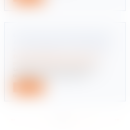
L’AIDE SOCIALE VERSÉE DIRECTEMENT
À L’ÉTABLISSEMENT D’HÉBERGEMENT
EST RÉCUPÉRABLE SUR SUCCESSION
Droit de la famille, des personnes et de leur
patrimoine
/
Patrimoine et succession
Le département qui a versé directement à
l’établissement gestionnaire la tota...
Lire la suite
<<
<
...
6
7
8
9
10
11
12
...
>
>>