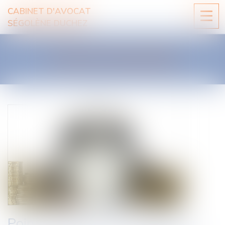
CABINET D'AVOCAT
Ouvri
SÉGOLÈNE DUCHEZ
le
men
LES ACTUALITÉS
Point de départ des intérêts au