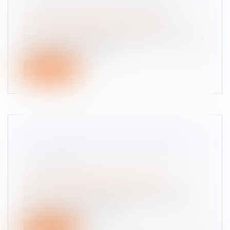
PRÉCONTRACTUELLE D’INFORMATION
Droit de la famille, des personnes et de leur
patrimoine
/
Patrimoine et succession
Dans cette affaire, le 8 février 2006, un homme a
souscrit, par l’intermédiai...
Lire la suite
POINT DE DÉPART DES INTÉRÊTS AU
TITRE D’UNE AVANCE EN CAPITAL SUR
SUCCESSION
Droit de la famille, des personnes et de leur
patrimoine
/
Patrimoine et succession
L’avance en capital dont bénéficie un indivisaire
sur ses droits dans le part...
Lire la suite