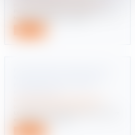
patrimoine
/
Patrimoine et succession
Par acte notarié reçu le 12 novembre 2015, un
homme et son épouse, ont vendu...
Lire la suite
POUR CHOISIR LE TUTEUR, LE JUGE
N'EST PAS LIÉ PAR LE MANDAT DE
PROTECTION FUTURE CONCLU
PRÉCÉDEMMENT
Droit de la famille, des personnes et de leur
patrimoine
/
Patrimoine et succession
L’établissement d’un mandat de protection future
entre une mère et sa fille n...
Lire la suite