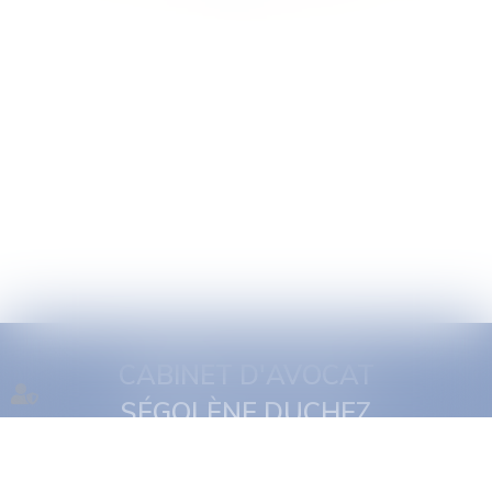
CABINET D'AVOCAT
SÉGOLÈNE DUCHEZ
1 quai Jules Courmont
69002 Lyon