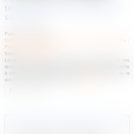
titre d’une avance en capital sur
succession
Publié le :
09/12/2022
Droit de la famille, des personnes et de leur patrimoine
/
Patrimoine et succession
Source :
www.efl.fr
L’avance en capital dont bénéficie un indivisaire sur ses
droits dans le partage à venir constitue une dette sujette
à rapport portant intérêt au taux légal à compter de la
date de la naissance de la dette...
Lire la suite
ASSURANCE-VIE ET OBLIGATION