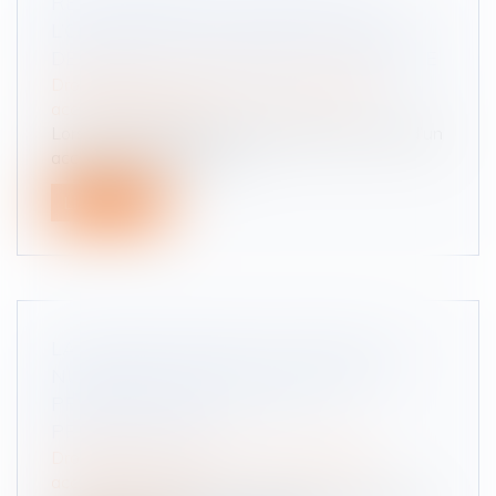
RECLASSEMENT ET INAPTITUDE :
L’OBLIGATION DE CONSULTATION DES
DÉLÉGUÉS DU PERSONNEL CONFIRMÉE
Droit du travail - Salariés
/
Responsabilité
accident du travail
Lorsqu’un salarié est déclaré inapte à la suite d’un
accident du travail ou d...
Lire la suite
LA POSITION ASSISE, LES RPS ET LA
NUMÉRISATION SONT LES RISQUES
PROFESSIONNELS LES PLUS
PRÉOCCUPANTS
Droit du travail - Salariés
/
Responsabilité
accident du travail