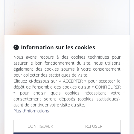
MÉDICALE
Droit du travail - Salariés
/
Responsabilité
accident du travail
Pour qu’une maladie soit reconnue comme
d’origine professionnelle, certaines...
Lire la suite
Information sur les cookies
Nous avons recours à des cookies techniques pour
assurer le bon fonctionnement du site, nous utilisons
également des cookies soumis à votre consentement
pour collecter des statistiques de visite.
Cliquez ci-dessous sur « ACCEPTER » pour accepter le
CANICULE AU TRAVAIL : UN NOUVEAU
dépôt de l'ensemble des cookies ou sur « CONFIGURER
CADRE RÉGLEMENTAIRE FACE AUX
» pour choisir quels cookies nécessitant votre
ÉPISODES DE CHALEUR INTENSE
consentement seront déposés (cookies statistiques),
Droit du travail - Salariés
/
Responsabilité
avant de continuer votre visite du site.
accident du travail
Plus d'informations
Le décret du 27 mai 2025 renforce
significativement les obligations des emplo...
CONFIGURER
REFUSER