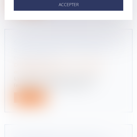
Lire la suite
ACCEPTER
SANTÉ AU TRAVAIL : ON EN SAIT PLUS
SUR L’ANALYSE DES SUBSTANCES
DANGEREUSES !
Droit du travail - Salariés
/
Responsabilité
accident du travail
L’inspection du travail peut demander à
l’entreprise de faire analyser certai...
Lire la suite