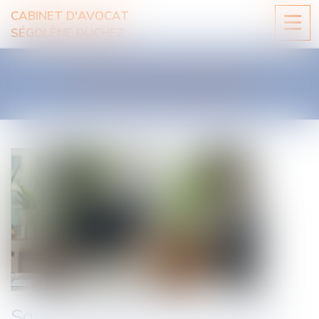
CABINET D'AVOCAT
Ouvri
SÉGOLÈNE DUCHEZ
le
men
LES ACTUALITÉS
Santé au travail : on en sait plus