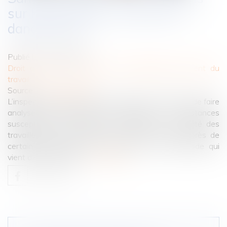
sur l’analyse des substances
dangereuses !
Publié le :
27/03/2025
Droit du travail - Salariés
/
Responsabilité accident du
travail
Source :
www.weblex.fr
L’inspection du travail peut demander à l’entreprise de faire
analyser certains agents chimiques et substances
susceptibles de présenter un danger pour la santé des
travailleurs. Cette analyse doit alors se faire auprès de
certains organismes et aux termes d’une méthode qui
vient d’être précisée…
Lire la suite