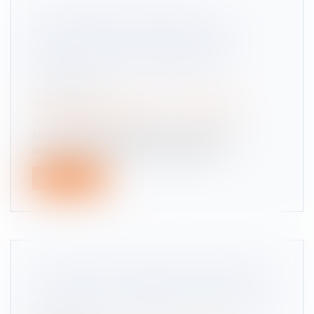
LA COMMISSION AMÉLIORE LA
PROTECTION DES TRAVAILLEURS
GRÂCE À DE NOUVELLES LIMITES
D'EXPOSITION AUX PRODUITS
CHIMIQUES
Droit du travail - Salariés
/
Responsabilité
accident du travail
La Commission européenne a proposé de
renforcer la protection des travailleur...
Lire la suite
LA DURÉE D’EXPOSITION S’APPRÉCIE À
LA DATE DE LA DÉCLARATION, PAS À
CELLE DE LA PREMIÈRE CONSTATATION