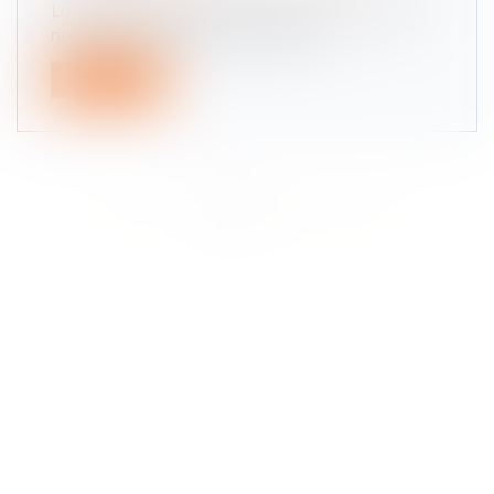
La dernière enquête européenne sur les risques
nouveaux et émergents (ESENER)...
Lire la suite
<<
<
1
2
3
4
>
>>