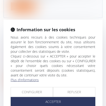
Lire la suite
Information sur les cookies
ACCIDENT DE LA CIRCULATION : LE
Nous avons recours à des cookies techniques pour
assurer le bon fonctionnement du site, nous utilisons
FORFAIT HOSPITALIER PEUT-IL OUVRIR
également des cookies soumis à votre consentement
DROIT À UN RECOURS SUBROGATOIRE ?
pour collecter des statistiques de visite.
Droit routier
/
(NPU) Responsabilité accidents de
Cliquez ci-dessous sur « ACCEPTER » pour accepter le
la route
dépôt de l'ensemble des cookies ou sur « CONFIGURER
Le recours subrogatoire permet à une personne
» pour choisir quels cookies nécessitant votre
consentement seront déposés (cookies statistiques),
ou entité ayant indemnisé une v...
avant de continuer votre visite du site.
Plus d'informations
Lire la suite
CONFIGURER
REFUSER
ACCEPTER