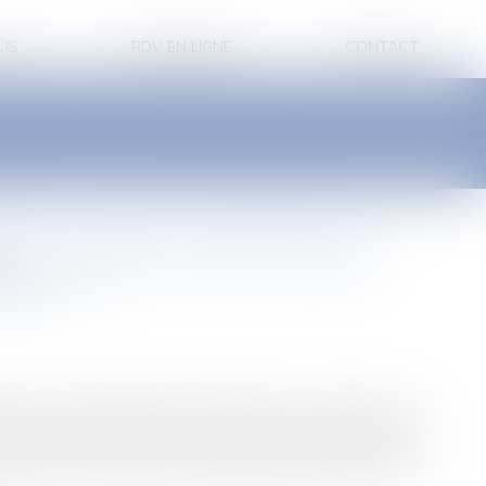
US
RDV EN LIGNE
CONTACT
é : quel coût fiscal
rer ?
igeant soucieux dorganiser la transmission à titre onéreux
ité. Les dispositions à prendre et les conséquences
ant souhaie, ou non, conserver provisoirement ce rôle ou