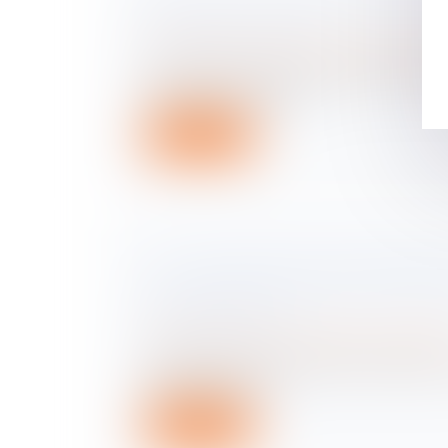
MOIS DE LA TRANSMISSION REPR
D'ENTREPRISE 2023
Droit des sociétés
/
Transmission d’entrepr
Durant tout ce mois de novembre 2023, la
partenaires proposent ...
Lire la suite
« LA VALORISATION D’ENTREPRIS
ÉTAPE CRUCIALE LORS DU PROC
TRANSMISSION »
Droit des sociétés
/
Transmission d’entrepr
Qu’entend-on par valorisation d’entreprise
principaux enjeux...
Lire la suite