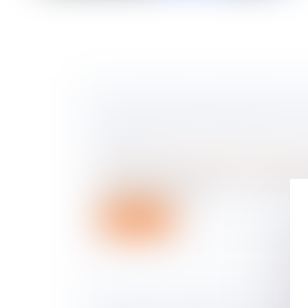
TRANSMISSION D’ENTREPRISE AU
VERS UN RENFORCEMENT DE L’
FISCAL
Droit des sociétés
/
Transmission d’entrepr
Le projet de loi de finances pour 2024 pré
l’abattement suscep...
Lire la suite