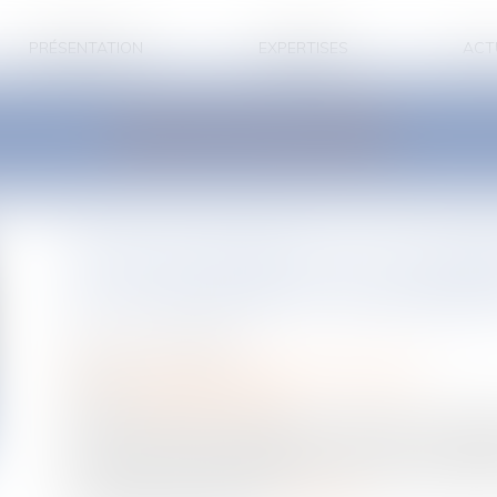
PRÉSENTATION
EXPERTISES
ACT
LES ACTUALITÉS
Transmettre sa sociét
et comment se prépa
Publié le :
15/05/2023
Droit des sociétés
/
Transmission d’entreprise
Source :
efl.businesscomm.fr
Plusieurs solutions s’offrent, sur le plan fiscal, au dir
de sa société dune manière qui en assure la continu
fiscales qui en résultent diffèrent selon que le dirige
des intérêts dans l'affaire.
Lire la suite