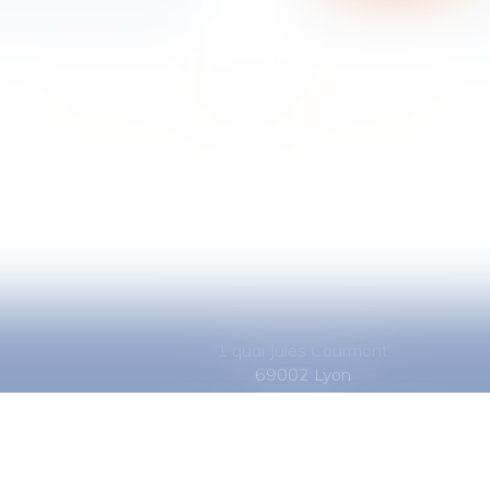
<<
<
1
2
3
4
5
6
7
>
>>
1 quai Jules Courmont
69002 Lyon
Tél :
06 16 11 29 19
ct
Plan du site
Politique de confidentialité
Mentions légales
Politique de