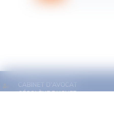
CABINET D'AVOCAT
SÉGOLÈNE DUCHEZ
Accueil
Présentation
Expertises
Actus
Rdv en ligne
Conta