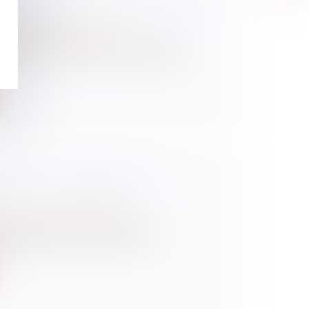
A SOCIÉTÉ : QUEL COÛT FISCAL
E PRÉPARER ?
/
Transmission d’entreprise
’offrent, sur le plan fiscal, au dirigeant
SIR SA TRANSMISSION
?
/
Transmission d’entreprise
 la pérennité d'une entreprise, la
 o...