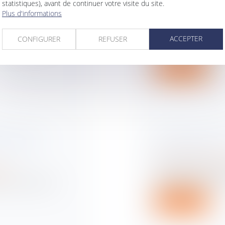
ISE
TRANSMETTRE S
statistiques), avant de continuer votre visite du site.
ET COMMENT S
Plus d'informations
ise
Droit des sociétés
 Région et ses
Plusieurs solutions s
ACCEPTER
CONFIGURER
REFUSER
soucieux dorg...
Lire la suite
E EST UNE
COMMENT RÉUS
ESSUS DE
D'ENTREPRISE 
Droit des sociétés
Véritable sujet dans
ise
transmission est une
 ? Quels sont les
Lire la suite