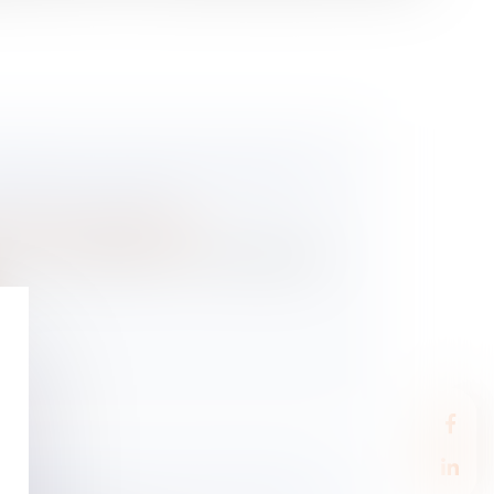
 PRÉSENTE UN GUIDE CONSACRÉ À
ION D'ENTREPRISE
/
Transmission d’entreprise
 Lyon le 15 septembre, son nouveau guide