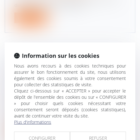
des femmes et la commission d...
Lire la suite
Information sur les cookies
L'AIDE D'URGENCE POUR LES VICTIMES
Nous avons recours à des cookies techniques pour
DE VIOLENCES CONJUGALES A
assurer le bon fonctionnement du site, nous utilisons
BÉNÉFICIÉ À PLUS DE
également des cookies soumis à votre consentement
40 000 PERSONNES DEPUIS SA
pour collecter des statistiques de visite.
CRÉATION FIN 2023
Cliquez ci-dessous sur « ACCEPTER » pour accepter le
dépôt de l'ensemble des cookies ou sur « CONFIGURER
Droit de la famille, des personnes et de leur
» pour choisir quels cookies nécessitant votre
patrimoine
/
Violences familiales
consentement seront déposés (cookies statistiques),
Leur montant moyen attribué est de 890 euros,
avant de continuer votre visite du site.
pour une enveloppe globale chif...
Plus d'informations
Lire la suite
CONFIGURER
REFUSER