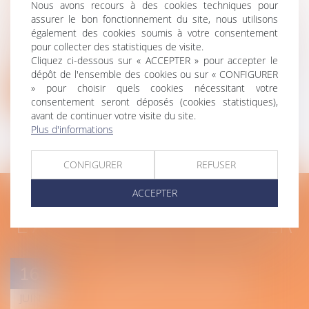
Nous avons recours à des cookies techniques pour
assurer le bon fonctionnement du site, nous utilisons
UNE PRISE EN CHARGE
également des cookies soumis à votre consentement
pour collecter des statistiques de visite.
PERSONNALISÉE
Cliquez ci-dessous sur « ACCEPTER » pour accepter le
dépôt de l'ensemble des cookies ou sur « CONFIGURER
» pour choisir quels cookies nécessitant votre
Contactez votre avocat
consentement seront déposés (cookies statistiques),
avant de continuer votre visite du site.
Plus d'informations
CONFIGURER
REFUSER
ACCEPTER
L'ACTU DU DROIT ROUTIER
Taxi verbalisé : seul un
16
service effectif justifie
JUIN
l’absence de ceinture !