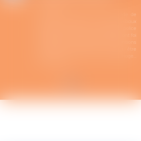
Droit routier
Conformément à l’article 537 du code de
procédure pénale, les procès-verbaux
dressés par les officiers ou agents de police
judiciaire, ainsi que par leurs adjoints, font foi
jusqu’à preuve contraire des contraventions
constatées. Cette preuve ne peut être
rapportée que par écrit ou par témoignage...
Lire la suite