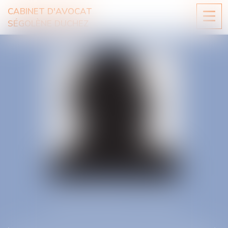
CABINET D'AVOCAT
Ouvri
SÉGOLÈNE DUCHEZ
le
men
SÉGOLÈNE DUCHEZ