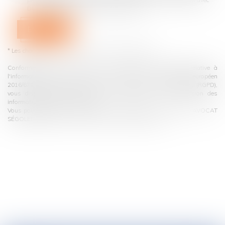
DUCHEZ SÉGOLÈNE qui peut en découler.
ENVOYER
* Les champs suivis d'un astérisque sont obligatoires.
Conformément à la loi n°78-17 du 6 janvier 1978 modifiée relative à
l'informatique, aux fichiers et aux libertés, et au règlement européen
2016/679, dit Règlement Général sur la Protection des Données (RGPD),
vous disposez d'un droit d'accès, de rectification, de suppression des
informations qui vous concernent.
Vous pouvez exercer vos droits en vous adressant à : CABINET D'AVOCAT
SÉGOLENE DUCHEZ - 1 quai Jules Courmont 69002 Lyon