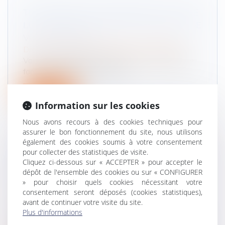
TRANSMISSION D'ENTREPRISE : CE QUE
LES TRIBUNAUX EXIGENT VRAIMENT DE
VOTRE HOLDING
Droit des sociétés
/
Transmission d’entreprise
Vous envisagez de transmettre votre entreprise
familiale en bénéficiant du pa...
Lire la suite
Information sur les cookies
Nous avons recours à des cookies techniques pour
assurer le bon fonctionnement du site, nous utilisons
également des cookies soumis à votre consentement
pour collecter des statistiques de visite.
INDEMNITÉS JOURNALIÈRES : LE
Cliquez ci-dessous sur « ACCEPTER » pour accepter le
VERSEMENT SUPPOSE LE RESPECT DES
dépôt de l'ensemble des cookies ou sur « CONFIGURER
» pour choisir quels cookies nécessitant votre
CONTRÔLES MÉDICAUX
consentement seront déposés (cookies statistiques),
Droit du travail - Salariés
/
Responsabilité
avant de continuer votre visite du site.
accident du travail
Plus d'informations
Un salarié a bénéficié d’indemnités journalières au